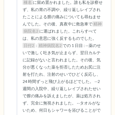
棟名
に留め置かれました。誰も私を診察せ
ず、私の胃の不調や、繰り返しレイプされ
たことによる膣の痛みについても尋ねませ
んでした。その後、真夜中に救急車で
精神
病院名2
に運ばれました。これらすべて
は、私の意思に強く反するものでした。 
日付2
 : 
精神病院名2
での 1 日目 : --薬のせ
いで激しく吐き気が止まらず、翌日カルテ
に記録がないと言われました。その後、気
分が悪くなった薬を拒否したためお尻に注
射を打たれ、注射のせいでひどく反応し、
24 時間ずっと飛び上がるほどでした。 --2 
週間の入院中、繰り返しレイプされたせい
で膣の痛みを訴えましたが、薬は処方され
ず、完全に無視されました。 --タオルがな
いため、何日もシャワーを浴びることがで