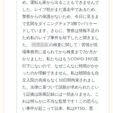
め、運転も家から出ることもできませんで
した。レイプ犯がまだ逃走中であるため、
警察からの保護がないため、今日に至るま
で玄関をダイニングチェア3脚でバリケー
ドしています。さらに、警察は情報不足の
ため私のレイプ事件を却下したと聞きまし
た。 
代理店名
の検査に関して：苦情が現
場事務所に送られてから検査まで7か月か
かりました。私たちはもうCOVID-19の流
行下にないので、なぜこんなに時間がかか
ったのか理解できません。私は聴聞会も自
主入院の兆候もなく10日間拘束されまし
た。法律に基づいて請願が求められたとい
う証拠は医療記録には一切ありません。こ
れは明らかに不当な監禁です！この恐ろし
い事件が起こって以来、私はPTSD、悪