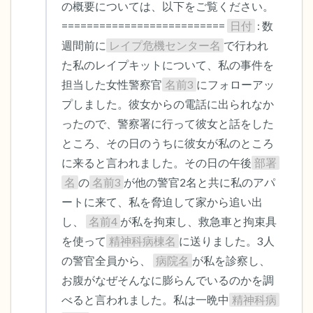
の概要については、以下をご覧ください。 
========================== 
日付
 : 数
週間前に
レイプ危機センター名
で行われ
た私のレイプキットについて、私の事件を
担当した女性警察官
名前3
にフォローアッ
プしました。彼女からの電話に出られなか
ったので、警察署に行って彼女と話をした
ところ、その日のうちに彼女が私のところ
に来ると言われました。その日の午後
部署
名
の
名前3
が他の警官2名と共に私のアパ
ートに来て、私を脅迫して家から追い出
し、 
名前4
が私を拘束し、救急車と拘束具
を使って
精神科病棟名
に送りました。3人
の警官全員から、 
病院名
が私を診察し、
お腹がなぜそんなに膨らんでいるのかを調
べると言われました。私は一晩中
精神科病