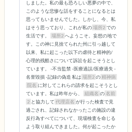
しました。私の最も恐ろしい悪夢の中で、
ことができます）
このような悲惨な話をすることになるとは
感じるもの4つ（目の前にあるもので触れ
思ってもいませんでした。しかし、今、私
るものは何ですか？）
はそう思っており、これが私の
場所2
での
生活です。 
場所2
へようこそ。妄想の地で
聞こえるもの3つ
す。この神に見捨てられた州に引っ越して
以来、私に起こった以下の虐待と精神的/
匂いを嗅ぐもの2つ
心理的残酷さについて訴訟を起こそうとし
ています。 -不当監禁 -医療過誤/医療過失 -
自分の好きなところ1つ。
名誉毀損 -記録の偽造 私は
場所2
の
精神病
院名
に対してこれらの請求を起こそうとし
最後に深呼吸をしましょう。
ています。私は昨年から、 
組織名
の
名前
2
と協力して
代理店名
が行った検査で見
過ごされ、記録されなかったこの施設の違
反行為すべてについて、現場検査を命じる
よう取り組んできました。何が起こったか