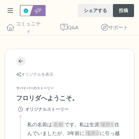
シェアする
投稿
コミュニテ
Q&A
サポート
ィ
🇺🇸
座り心地の良い場所を見つけてください。
オリジナルを表示
目を軽く閉じて、深呼吸を数回します。鼻
から息を吸い（3つ数え）、口から息を吐
サバイバーのストーリー
フロリダへようこそ。
きます（3つ数え）。さあ、目を開けて周
りを見回してください。以下のことを声に
オリジナルストーリー
出して言ってみてください。
私の名前は
名前
です。私は生涯
場所1
住
見えるもの5つ（部屋の中と窓の外を見る
んでいましたが、3年前に
場所2
に引っ越