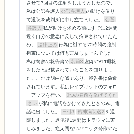
させて2回目の注射をしようとしたので、
私は公選弁護人
公選弁護人
の助けを借り
て退院を裁判所に申し立てました。 
公選
弁護人
私が助けを求める前にすでに2週間
近く自分の意思に反して拘束されていたた
め、 
法律上の
行為に対する72時間の強制
拘束については何も言及しませんでした。
私は警察の報告書で
名前3
虚偽の911通報
をしたと記載されていることを知りまし
た。これは明白な嘘であり、報告書は偽造
されています。私はレイプキットのフォロ
ーアップを行い、 
3つの名前を挙げてくだ
さい
が私に電話をかけてきたときのみ、電
話に出ました。 
日付3
精神病院名2
を退
院しました。退院後1週間はトラウマに苦
しみました。絶え間ないパニック発作のた