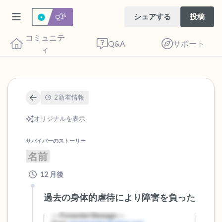
シェアする
投稿
コミュニテ
Q&A
サポート
ィ
🇬🇧
2 新着情報
座り心地の良い場所を見つけてください。
オリジナルを表示
目を軽く閉じて、深呼吸を数回します。鼻
から息を吸い（3つ数え）、口から息を吐
サバイバーのストーリー
きます（3つ数え）。さあ、目を開けて周
名前
りを見回してください。以下のことを声に
12 月後
出して言ってみてください。
過去の身体的虐待により障害を負った
見えるもの5つ（部屋の中と窓の外を見る