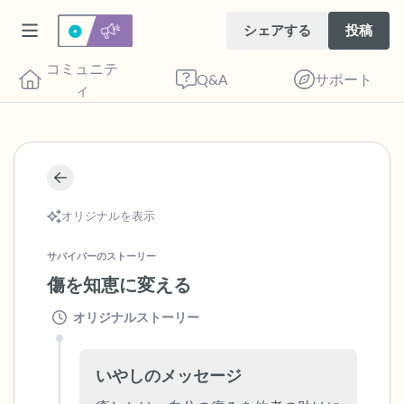
シェアする
投稿
コミュニテ
Q&A
サポート
ィ
🇺🇸
座り心地の良い場所を見つけてください。
オリジナルを表示
目を軽く閉じて、深呼吸を数回します。鼻
から息を吸い（3つ数え）、口から息を吐
サバイバーのストーリー
きます（3つ数え）。さあ、目を開けて周
傷を知恵に変える
りを見回してください。以下のことを声に
オリジナルストーリー
出して言ってみてください。
いやしのメッセージ
見えるもの5つ（部屋の中と窓の外を見る