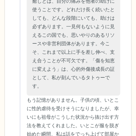
ことができます）
癒しとは、自分の痛みを他者の助けに
使うことです。どれだけ長く続いたと
感じるもの4つ（目の前にあるもので触れ
しても、どんな段階にいても、助けは
るものは何ですか？）
必ずあります。一見何もないように見
えるこの国でも、思いやりのあるリソ
聞こえるもの3つ
ースや非営利団体があります。今こ
そ、これまで以上に手を差し伸べ、支
匂いを嗅ぐもの2つ
え合うことが不可欠です。「傷を知恵
に変えよう」は、心的外傷後成長の証
自分の好きなところ1つ。
として、私が刻んでいるタトゥーで
す。
最後に深呼吸をしましょう。
もう記憶がありません。子供の頃、いとこ
に性的虐待を受けそうになりましたが、幸
いにも祖母がこうした状況から抜け出す方
法を教えてくれました。いとこが服を脱ぎ
始めた瞬間、私は話をでっち上げて部屋か