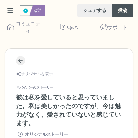
シェアする
投稿
コミュニテ
Q&A
サポート
ィ
🇺🇸
座り心地の良い場所を見つけてください。
オリジナルを表示
目を軽く閉じて、深呼吸を数回します。鼻
から息を吸い（3つ数え）、口から息を吐
サバイバーのストーリー
きます（3つ数え）。さあ、目を開けて周
彼は私を愛していると思っていまし
りを見回してください。以下のことを声に
た。私は美しかったのですが、今は魅
出して言ってみてください。
力がなく、愛されていないと感じてい
ます。
見えるもの5つ（部屋の中と窓の外を見る
オリジナルストーリー