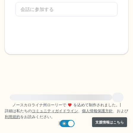
感じるもの4つ（目の前にあるもので触れ
るものは何ですか？）
聞こえるもの3つ
匂いを嗅ぐもの2つ
自分の好きなところ1つ。
最後に深呼吸をしましょう。
緊急の支援が必要な方は、{{resource}} をご訪問ください。
ノースカロライナ州ローリーで
を込めて制作されました。
|
詳細は私たちの
コミュニティガイドライン
、
個人情報保護方針
、および
利用規約
をお読みください。
支援情報はこちら
|