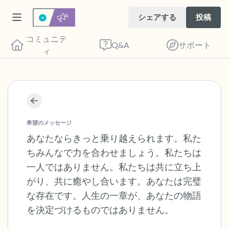
シェアする
投稿
コミュニテ
Q&A
サポート
ィ
座り心地の良い場所を見つけてください。
目を軽く閉じて、深呼吸を数回します。鼻
希望のメッセージ
から息を吸い（3つ数え）、口から息を吐
あなたならきっと乗り越えられます。私た
ちみんなで力を合わせましょう。私たちは
きます（3つ数え）。さあ、目を開けて周
一人ではありません。私たちは共に立ち上
りを見回してください。以下のことを声に
がり、共に癒やし合います。あなたは完璧
出して言ってみてください。
な存在です。人生の一章が、あなたの物語
を決定づけるものではありません。
見えるもの5つ（部屋の中と窓の外を見る
ことができます）