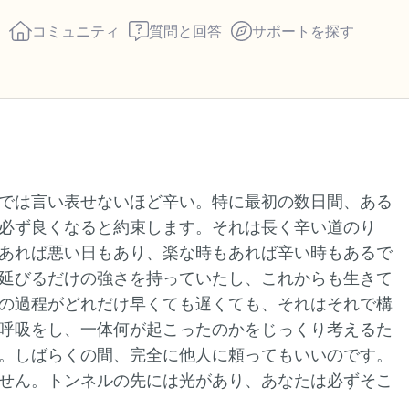
コミュニティ
質問と回答
サポートを探す
座り心地の良い場所を見つ
では言い表せないほど辛い。特に最初の数日間、ある
回します。鼻から息を吸い
必ず良くなると約束します。それは長く辛い道のり
え）。さあ、目を開けて周
あれば悪い日もあり、楽な時もあれば辛い時もあるで
して言ってみてください。
延びるだけの強さを持っていたし、これからも生きて
の過程がどれだけ早くても遅くても、それはそれで構
見えるもの5つ（部屋の中
呼吸をし、一体何が起こったのかをじっくり考えるた
。しばらくの間、完全に他人に頼ってもいいのです。
感じるもの4つ（目の前に
せん。トンネルの先には光があり、あなたは必ずそこ