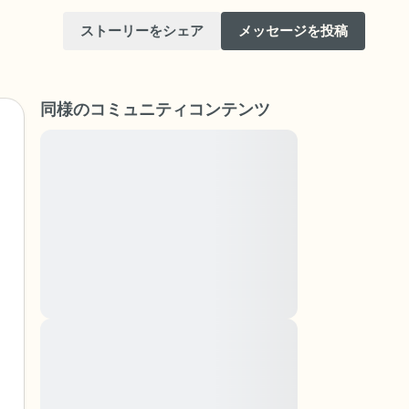
ストーリーをシェア
メッセージを投稿
同様のコミュニティコンテンツ
Lorem ipsum dolor sit amet, consectetuer
adipiscing elit. Aenean commodo ligula eget
dolor. Aenean massa. Cum sociis natoque
けてください。目を軽く閉じて、深呼吸を数
penatibus et magnis dis parturient montes,
（3つ数え）、口から息を吐きます（3つ数
nascetur ridiculus mus. Donec quam felis,
ultricies nec, pellentesque eu, pretium quis,
りを見回してください。以下のことを声に出
sem. Nulla consequat massa quis enim.
Donec pede justo, fringilla vel, aliquet nec,
vulputate
と窓の外を見ることができます）
Lorem ipsum dolor sit amet, consectetuer
adipiscing elit. Aenean commodo ligula eget
あるもので触れるものは何ですか？）
dolor. Aenean massa. Cum sociis natoque
penatibus et magnis dis parturient montes,