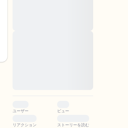
nascetur ridiculus mus. Donec quam felis,
ultricies nec, pellentesque eu, pretium quis,
sem. Nulla consequat massa quis enim.
Donec pede justo, fringilla vel, aliquet nec,
vulputate
Lorem ipsum dolor sit amet, consectetuer
adipiscing elit. Aenean commodo ligula eget
。
dolor. Aenean massa. Cum sociis natoque
penatibus et magnis dis parturient montes,
nascetur ridiculus mus. Donec quam felis,
ultricies nec, pellentesque eu, pretium quis,
sem. Nulla consequat massa quis enim.
Donec pede justo, fringilla vel, aliquet nec,
vulputate
0
0
ユーザー
ビュー
0
0
リアクション
ストーリーを読む