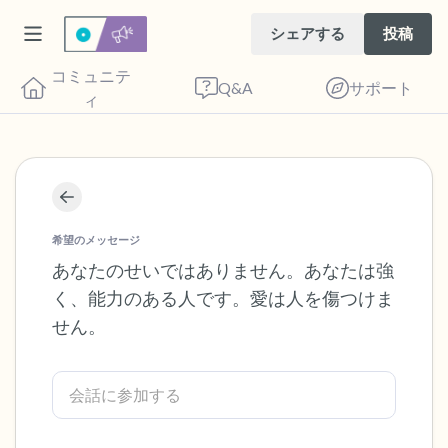
シェアする
投稿
コミュニテ
Q&A
サポート
ィ
座り心地の良い場所を見つけてください。
目を軽く閉じて、深呼吸を数回します。鼻
希望のメッセージ
から息を吸い（3つ数え）、口から息を吐
あなたのせいではありません。あなたは強
く、能力のある人です。愛は人を傷つけま
きます（3つ数え）。さあ、目を開けて周
せん。
りを見回してください。以下のことを声に
出して言ってみてください。
見えるもの5つ（部屋の中と窓の外を見る
ことができます）