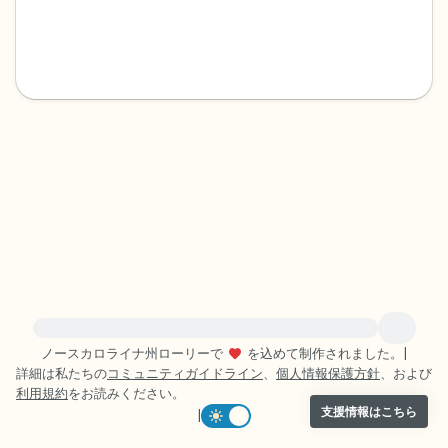
感じるもの4つ（目の前にあるもので触れ
るものは何ですか？）
聞こえるもの3つ
匂いを嗅ぐもの2つ
自分の好きなところ1つ。
最後に深呼吸をしましょう。
緊急の支援が必要な方は、{{resource}} をご訪問ください。
ノースカロライナ州ローリーで
を込めて制作されました。
|
詳細は私たちの
コミュニティガイドライン
、
個人情報保護方針
、および
利用規約
をお読みください。
支援情報はこちら
|