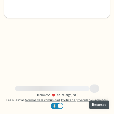
dentro de la habitación y por la ventana)
4 – cosas que puedes sentir (¿qué hay frente
a ti que puedas tocar?)
3 – cosas que puedes oír
2 – cosas que puedes oler
1 – cosa que te gusta de ti mismo.
Respira hondo para terminar.
Para obtener ayuda inmediata, visite {{resource}}
Hecho con
en Raleigh, NC
|
Lea nuestras
Normas de la comunidad
,
Política de privacidad
y
Términos
|
Recursos