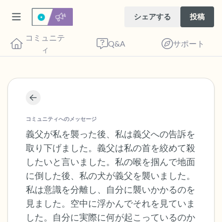
シェアする
投稿
コミュニテ
Q&A
サポート
ィ
座り心地の良い場所を見つけてください。
目を軽く閉じて、深呼吸を数回します。鼻
コミュニティへのメッセージ
から息を吸い（3つ数え）、口から息を吐
義父が私を襲った後、私は義父への告訴を
取り下げました。義父は私の首を絞めて殺
きます（3つ数え）。さあ、目を開けて周
したいと言いました。私の喉を掴んで地面
りを見回してください。以下のことを声に
に倒した後、私の犬が義父を襲いました。
出して言ってみてください。
私は意識を分離し、自分に襲いかかるのを
見ました。空中に浮かんでそれを見ていま
見えるもの5つ（部屋の中と窓の外を見る
した。自分に実際に何が起こっているのか
ことができます）