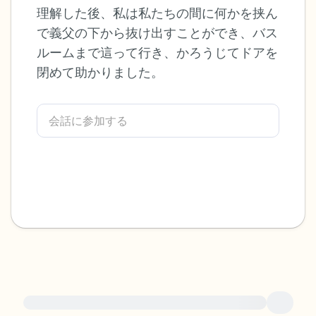
理解した後、私は私たちの間に何かを挟ん
感じるもの4つ（目の前にあるもので触れ
で義父の下から抜け出すことができ、バス
ルームまで這って行き、かろうじてドアを
るものは何ですか？）
閉めて助かりました。
聞こえるもの3つ
匂いを嗅ぐもの2つ
自分の好きなところ1つ。
最後に深呼吸をしましょう。
緊急の支援が必要な方は、{{resource}} をご訪問ください。