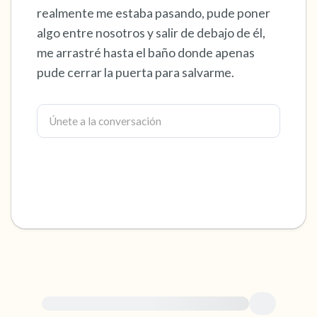
realmente me estaba pasando, pude poner
dentro de la habitación y por la ventana)
algo entre nosotros y salir de debajo de él,
me arrastré hasta el baño donde apenas
4 – cosas que puedes sentir (¿qué hay frente
pude cerrar la puerta para salvarme.
a ti que puedas tocar?)
3 – cosas que puedes oír
2 – cosas que puedes oler
1 – cosa que te gusta de ti mismo.
Respira hondo para terminar.
Para obtener ayuda inmediata, visite {{resource}}