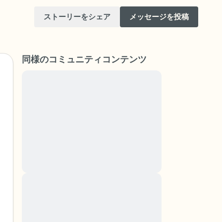
ストーリーをシェア
メッセージを投稿
同様のコミュニティコンテンツ
Lorem ipsum dolor sit amet, consectetuer
adipiscing elit. Aenean commodo ligula eget
dolor. Aenean massa. Cum sociis natoque
けてください。目を軽く閉じて、深呼吸を数
penatibus et magnis dis parturient montes,
（3つ数え）、口から息を吐きます（3つ数
nascetur ridiculus mus. Donec quam felis,
ultricies nec, pellentesque eu, pretium quis,
りを見回してください。以下のことを声に出
sem. Nulla consequat massa quis enim.
Donec pede justo, fringilla vel, aliquet nec,
vulputate
と窓の外を見ることができます）
Lorem ipsum dolor sit amet, consectetuer
adipiscing elit. Aenean commodo ligula eget
あるもので触れるものは何ですか？）
dolor. Aenean massa. Cum sociis natoque
penatibus et magnis dis parturient montes,