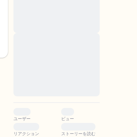
nascetur ridiculus mus. Donec quam felis,
ultricies nec, pellentesque eu, pretium quis,
sem. Nulla consequat massa quis enim.
Donec pede justo, fringilla vel, aliquet nec,
vulputate
Lorem ipsum dolor sit amet, consectetuer
adipiscing elit. Aenean commodo ligula eget
。
dolor. Aenean massa. Cum sociis natoque
penatibus et magnis dis parturient montes,
nascetur ridiculus mus. Donec quam felis,
ultricies nec, pellentesque eu, pretium quis,
sem. Nulla consequat massa quis enim.
Donec pede justo, fringilla vel, aliquet nec,
vulputate
0
0
ユーザー
ビュー
0
0
リアクション
ストーリーを読む