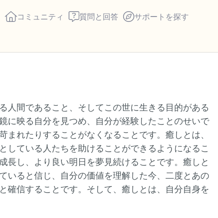
コミュニティ
質問と回答
サポートを探す
座り心地の良い場所を見つ
る人間であること、そしてこの世に生きる目的がある
回します。鼻から息を吸い
鏡に映る自分を見つめ、自分が経験したことのせいで
え）。さあ、目を開けて周
苛まれたりすることがなくなることです。癒しとは、
して言ってみてください。
としている人たちを助けることができるようになるこ
成長し、より良い明日を夢見続けることです。癒しと
見えるもの5つ（部屋の中
ていると信じ、自分の価値を理解した今、二度とあの
と確信することです。そして、癒しとは、自分自身を
感じるもの4つ（目の前に