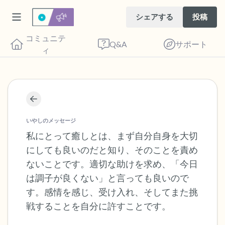
シェアする
投稿
コミュニテ
Q&A
サポート
ィ
座り心地の良い場所を見つけてください。
目を軽く閉じて、深呼吸を数回します。鼻
いやしのメッセージ
から息を吸い（3つ数え）、口から息を吐
私にとって癒しとは、まず自分自身を大切
にしても良いのだと知り、そのことを責め
きます（3つ数え）。さあ、目を開けて周
ないことです。適切な助けを求め、「今日
りを見回してください。以下のことを声に
は調子が良くない」と言っても良いので
出して言ってみてください。
す。感情を感じ、受け入れ、そしてまた挑
戦することを自分に許すことです。
見えるもの5つ（部屋の中と窓の外を見る
ことができます）