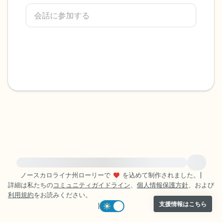
感じるもの4つ（目の前にあるもので触れ
るものは何ですか？）
聞こえるもの3つ
匂いを嗅ぐもの2つ
自分の好きなところ1つ。
最後に深呼吸をしましょう。
緊急の支援が必要な方は、{{resource}} をご訪問ください。
ノースカロライナ州ローリーで
を込めて制作されました。
|
詳細は私たちの
コミュニティガイドライン
、
個人情報保護方針
、および
利用規約
をお読みください。
支援情報はこちら
|