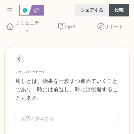
シェアする
投稿
コミュニテ
Q&A
サポート
ィ
座り心地の良い場所を見つけてください。
目を軽く閉じて、深呼吸を数回します。鼻
いやしのメッセージ
から息を吸い（3つ数え）、口から息を吐
癒しとは、物事を一歩ずつ進めていくこと
であり、時には前進し、時には後退するこ
きます（3つ数え）。さあ、目を開けて周
ともある。
りを見回してください。以下のことを声に
出して言ってみてください。
見えるもの5つ（部屋の中と窓の外を見る
ことができます）