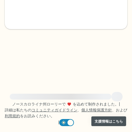
感じるもの4つ（目の前にあるもので触れ
るものは何ですか？）
聞こえるもの3つ
匂いを嗅ぐもの2つ
自分の好きなところ1つ。
最後に深呼吸をしましょう。
緊急の支援が必要な方は、{{resource}} をご訪問ください。
ノースカロライナ州ローリーで
を込めて制作されました。
|
詳細は私たちの
コミュニティガイドライン
、
個人情報保護方針
、および
利用規約
をお読みください。
支援情報はこちら
|