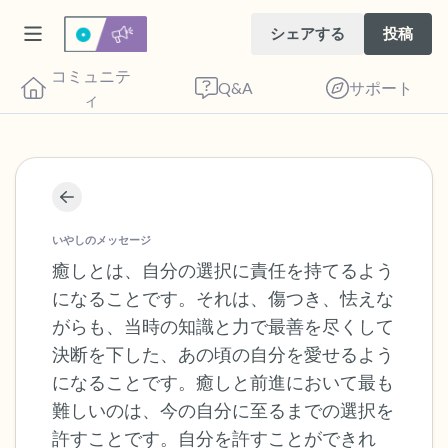
シェアする
投稿
コミュニテ
Q&A
サポート
ィ
座り心地の良い場所を見つけてください。
目を軽く閉じて、深呼吸を数回します。鼻
いやしのメッセージ
から息を吸い（3つ数え）、口から息を吐
癒しとは、自分の選択に責任を持てるよう
になることです。それは、傷つき、怯えな
きます（3つ数え）。さあ、目を開けて周
がらも、当時の知識と力で最善を尽くして
りを見回してください。以下のことを声に
決断を下した、あの頃の自分を愛せるよう
出して言ってみてください。
になることです。癒しと前進において最も
難しいのは、今の自分に至るまでの選択を
見えるもの5つ（部屋の中と窓の外を見る
許すことです。自分を許すことができれ
ことができます）