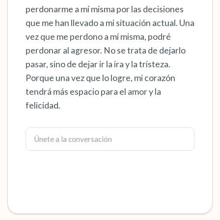
perdonarme a mí misma por las decisiones
dentro de la habitación y por la ventana)
que me han llevado a mi situación actual. Una
vez que me perdono a mí misma, podré
4 – cosas que puedes sentir (¿qué hay frente
perdonar al agresor. No se trata de dejarlo
a ti que puedas tocar?)
pasar, sino de dejar ir la ira y la tristeza.
Porque una vez que lo logre, mi corazón
3 – cosas que puedes oír
tendrá más espacio para el amor y la
2 – cosas que puedes oler
felicidad.
1 – cosa que te gusta de ti mismo.
Respira hondo para terminar.