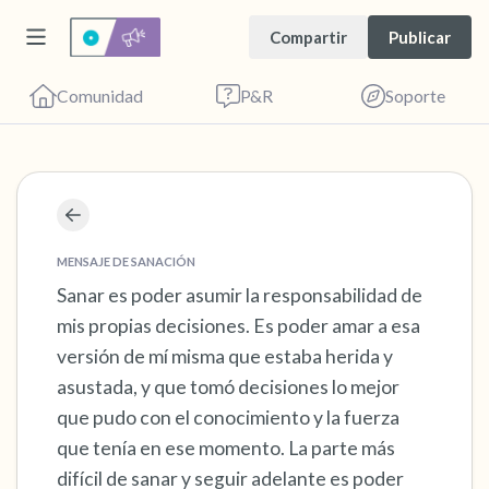
Compartir
Publicar
Comunidad
P&R
Soporte
Encuentra un lugar cómodo para sentarte.
Cierra los ojos suavemente y respira
MENSAJE DE SANACIÓN
profundamente un par de veces: inhala por la
Sanar es poder asumir la responsabilidad de
mis propias decisiones. Es poder amar a esa
nariz (cuenta hasta 3), exhala por la boca
versión de mí misma que estaba herida y
(cuenta hasta 3). Ahora abre los ojos y mira a
asustada, y que tomó decisiones lo mejor
tu alrededor. Nombra lo siguiente en voz
que pudo con el conocimiento y la fuerza
alta:
que tenía en ese momento. La parte más
difícil de sanar y seguir adelante es poder
5 – cosas que puedes ver (puedes mirar