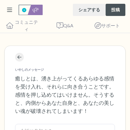
シェアする
投稿
コミュニテ
Q&A
サポート
ィ
座り心地の良い場所を見つけてください。
目を軽く閉じて、深呼吸を数回します。鼻
いやしのメッセージ
から息を吸い（3つ数え）、口から息を吐
癒しとは、湧き上がってくるあらゆる感情
を受け入れ、それらに向き合うことです。
きます（3つ数え）。さあ、目を開けて周
感情を押し込めてはいけません。そうする
りを見回してください。以下のことを声に
と、内側からあなた自身と、あなたの美し
出して言ってみてください。
い魂が破壊されてしまいます！
見えるもの5つ（部屋の中と窓の外を見る
ことができます）