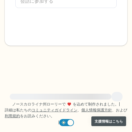
感じるもの4つ（目の前にあるもので触れ
るものは何ですか？）
聞こえるもの3つ
匂いを嗅ぐもの2つ
自分の好きなところ1つ。
最後に深呼吸をしましょう。
緊急の支援が必要な方は、{{resource}} をご訪問ください。
ノースカロライナ州ローリーで
を込めて制作されました。
|
詳細は私たちの
コミュニティガイドライン
、
個人情報保護方針
、および
利用規約
をお読みください。
支援情報はこちら
|