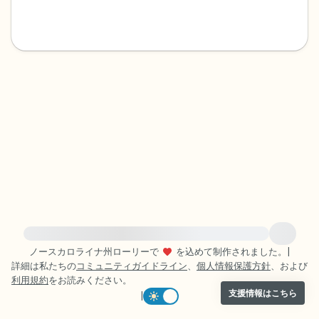
感じるもの4つ（目の前にあるもので触れ
るものは何ですか？）
聞こえるもの3つ
匂いを嗅ぐもの2つ
自分の好きなところ1つ。
最後に深呼吸をしましょう。
緊急の支援が必要な方は、{{resource}} をご訪問ください。
ノースカロライナ州ローリーで
を込めて制作されました。
|
詳細は私たちの
コミュニティガイドライン
、
個人情報保護方針
、および
利用規約
をお読みください。
支援情報はこちら
|