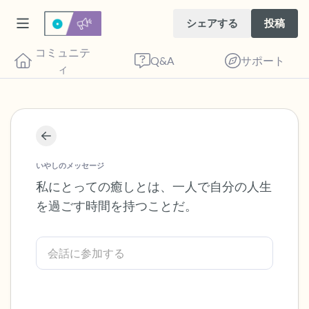
シェアする
投稿
コミュニテ
Q&A
サポート
ィ
座り心地の良い場所を見つけてください。
目を軽く閉じて、深呼吸を数回します。鼻
いやしのメッセージ
から息を吸い（3つ数え）、口から息を吐
私にとっての癒しとは、一人で自分の人生
を過ごす時間を持つことだ。
きます（3つ数え）。さあ、目を開けて周
りを見回してください。以下のことを声に
出して言ってみてください。
見えるもの5つ（部屋の中と窓の外を見る
ことができます）