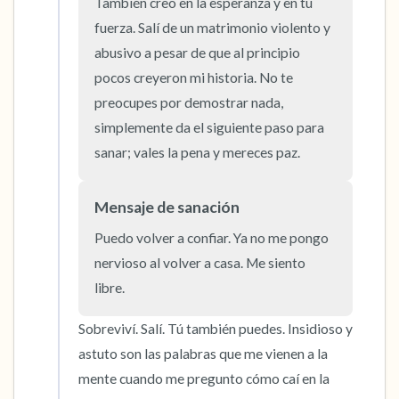
5 – cosas que puedes ver (puedes mirar
También creo en la esperanza y en tu 
fuerza. Salí de un matrimonio violento y 
dentro de la habitación y por la ventana)
abusivo a pesar de que al principio 
4 – cosas que puedes sentir (¿qué hay frente
pocos creyeron mi historia. No te 
a ti que puedas tocar?)
preocupes por demostrar nada, 
simplemente da el siguiente paso para 
3 – cosas que puedes oír
sanar; vales la pena y mereces paz.
2 – cosas que puedes oler
Mensaje de sanación
1 – cosa que te gusta de ti mismo.
Puedo volver a confiar. Ya no me pongo 
nervioso al volver a casa. Me siento 
Respira hondo para terminar.
libre.
Sobreviví. Salí. Tú también puedes. Insidioso y 
astuto son las palabras que me vienen a la 
mente cuando me pregunto cómo caí en la 