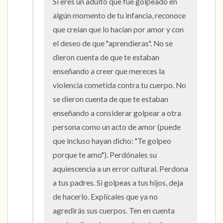
Si eres un adulto que fue golpeado en 
5 – cosas que puedes ver (puedes mirar
algún momento de tu infancia, reconoce 
dentro de la habitación y por la ventana)
que creían que lo hacían por amor y con 
4 – cosas que puedes sentir (¿qué hay frente
el deseo de que "aprendieras". No se 
dieron cuenta de que te estaban 
a ti que puedas tocar?)
enseñando a creer que mereces la 
3 – cosas que puedes oír
violencia cometida contra tu cuerpo. No 
se dieron cuenta de que te estaban 
2 – cosas que puedes oler
enseñando a considerar golpear a otra 
persona como un acto de amor (puede 
1 – cosa que te gusta de ti mismo.
que incluso hayan dicho: "Te golpeo 
porque te amo"). Perdónales su 
Respira hondo para terminar.
aquiescencia a un error cultural. Perdona 
a tus padres. Si golpeas a tus hijos, deja 
de hacerlo. Explícales que ya no 
agredirás sus cuerpos. Ten en cuenta 