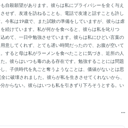
つも自殺願望があります。彼らは私にプライバシーを全く与え
もさせず、友達を訪ねることも、電話で友達と話すことも許し
。今私は19歳で、また試験の準備をしていますが、彼らは虐
とを続けています。私が何かを食べると、彼らは私を叱りつ
じ込めて、一日中勉強させています。彼らは私にひどい言葉の
を用意してくれず、とても遅い時間だったので、お腹が空いて
た。すると母は私がラーメンを食べたことに気づき、近所の人
した。彼らはいつも毒のある存在です。勉強することには問題
かし、子供時代を丸ごと奪うようなことは、価値がないとは思
完全に破壊されました。彼らが私を生きさせてくれないから、
か分からない。彼らはいつも私を引きずり下ろそうとする。い