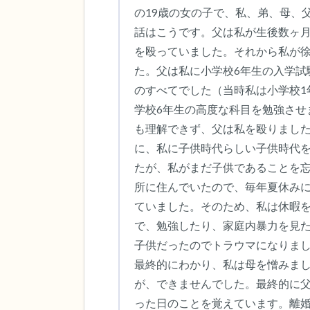
の19歳の女の子で、私、弟、母、
話はこうです。父は私が生後数ヶ
を殴っていました。それから私が徐
た。父は私に小学校6年生の入学試
のすべてでした（当時私は小学校1
学校6年生の高度な科目を勉強させ
も理解できず、父は私を殴りまし
に、私に子供時代らしい子供時代
たが、私がまだ子供であることを
所に住んでいたので、毎年夏休み
ていました。そのため、私は休暇
で、勉強したり、家庭内暴力を見
子供だったのでトラウマになりまし
最終的にわかり、私は母を憎みま
が、できませんでした。最終的に
った日のことを覚えています。離