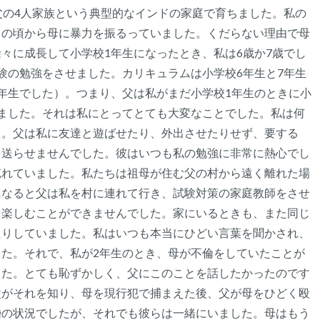
聞こえるもの3つ
父の4人家族という典型的なインドの家庭で育ちました。私の
月の頃から母に暴力を振るっていました。くだらない理由で母
匂いを嗅ぐもの2つ
々に成長して小学校1年生になったとき、私は6歳か7歳でし
験の勉強をさせました。カリキュラムは小学校6年生と7年生
自分の好きなところ1つ。
年生でした）。つまり、父は私がまだ小学校1年生のときに小
ました。それは私にとってとても大変なことでした。私は何
最後に深呼吸をしましょう
た。父は私に友達と遊ばせたり、外出させたりせず、要する
を送らせませんでした。彼はいつも私の勉強に非常に熱心でし
忘れていました。私たちは祖母が住む父の村から遠く離れた場
になると父は私を村に連れて行き、試験対策の家庭教師をさせ
を楽しむことができませんでした。家にいるときも、また同じ
たりしていました。私はいつも本当にひどい言葉を聞かされ、
た。それで、私が2年生のとき、母が不倫をしていたことが
した。とても恥ずかしく、父にこのことを話したかったのです
父がそれを知り、母を現行犯で捕まえた後、父が母をひどく殴
婚の状況でしたが、それでも彼らは一緒にいました。母はもう