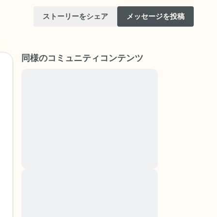
ストーリーをシェア
メッセージを投稿
同様のコミュニティコンテンツ
Lorem ipsum dolor sit amet, consectetuer
adipiscing elit. Aenean commodo ligula eget
dolor. Aenean massa. Cum sociis natoque
けてください。目を軽く閉じて、深呼吸を数
penatibus et magnis dis parturient montes,
（3つ数え）、口から息を吐きます（3つ数
nascetur ridiculus mus. Donec quam felis,
ultricies nec, pellentesque eu, pretium quis,
りを見回してください。以下のことを声に出
sem. Nulla consequat massa quis enim.
Donec pede justo, fringilla vel, aliquet nec,
vulputate
と窓の外を見ることができます）
Lorem ipsum dolor sit amet, consectetuer
adipiscing elit. Aenean commodo ligula eget
あるもので触れるものは何ですか？）
dolor. Aenean massa. Cum sociis natoque
penatibus et magnis dis parturient montes,