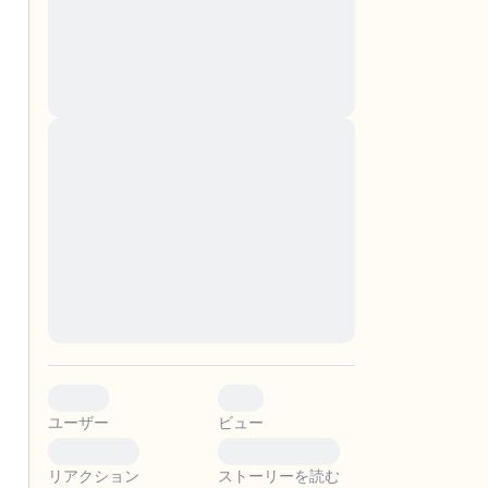
nascetur ridiculus mus. Donec quam felis,
ultricies nec, pellentesque eu, pretium quis,
sem. Nulla consequat massa quis enim.
Donec pede justo, fringilla vel, aliquet nec,
vulputate
Lorem ipsum dolor sit amet, consectetuer
adipiscing elit. Aenean commodo ligula eget
。
dolor. Aenean massa. Cum sociis natoque
penatibus et magnis dis parturient montes,
nascetur ridiculus mus. Donec quam felis,
ultricies nec, pellentesque eu, pretium quis,
sem. Nulla consequat massa quis enim.
Donec pede justo, fringilla vel, aliquet nec,
vulputate
0
0
ユーザー
ビュー
0
0
リアクション
ストーリーを読む