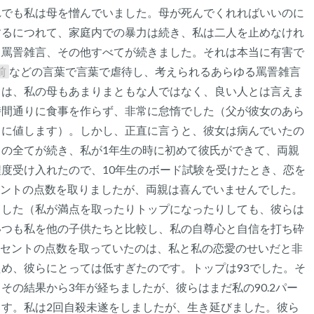
れでも私は母を憎んでいました。母が死んでくれればいいのに
するにつれて、家庭内での暴力は続き、私は二人を止めなけれ
、罵詈雑言、その他すべてが続きました。それは本当に有害で
前
などの言葉で言葉で虐待し、考えられるあらゆる罵詈雑言
きは、私の母もあまりまともな人ではなく、良い人とは言えま
時間通りに食事を作らず、非常に怠惰でした（父が彼女のあら
目に値します）。しかし、正直に言うと、彼女は病んでいたの
の全てが続き、私が1年生の時に初めて彼氏ができて、両親
度受け入れたので、10年生のボード試験を受けたとき、恋を
ーセントの点数を取りましたが、両親は喜んでいませんでした。
ました（私が満点を取ったりトップになったりしても、彼らは
いつも私を他の子供たちと比較し、私の自尊心と自信を打ち砕
パーセントの点数を取っていたのは、私と私の恋愛のせいだと非
め、彼らにとっては低すぎたのです。トップは93でした。そ
その結果から3年が経ちましたが、彼らはまだ私の90.2パー
す。私は2回自殺未遂をしましたが、生き延びました。彼ら