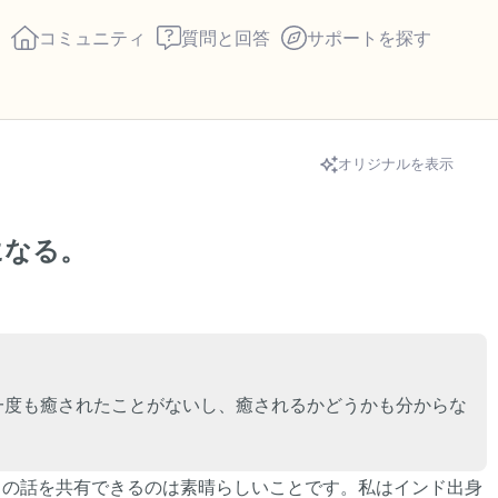
コミュニティ
質問と回答
サポートを探す
🇮🇳
オリジナルを表示
座り心地の良い場所を見つ
になる。
回します。鼻から息を吸い
え）。さあ、目を開けて周
して言ってみてください。
見えるもの5つ（部屋の中
一度も癒されたことがないし、癒されるかどうかも分からな
感じるもの4つ（目の前に
ちの話を共有できるのは素晴らしいことです。私はインド出身