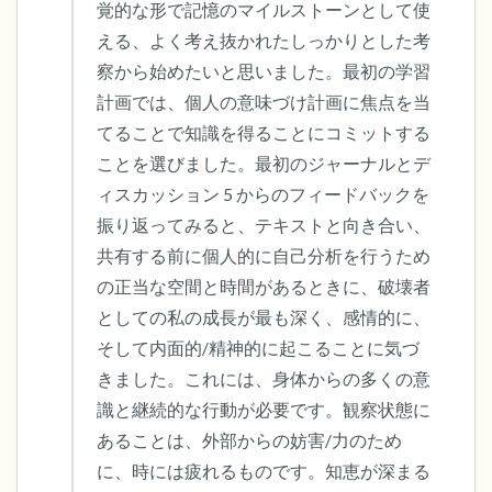
覚的な形で記憶のマイルストーンとして使
ことができます）
える、よく考え抜かれたしっかりとした考
察から始めたいと思いました。最初の学習
感じるもの4つ（目の前にあるもので触れ
計画では、個人の意味づけ計画に焦点を当
るものは何ですか？）
てることで知識を得ることにコミットする
ことを選びました。最初のジャーナルとデ
聞こえるもの3つ
ィスカッション 5 からのフィードバックを
振り返ってみると、テキストと向き合い、
匂いを嗅ぐもの2つ
共有する前に個人的に自己分析を行うため
自分の好きなところ1つ。
の正当な空間と時間があるときに、破壊者
としての私の成長が最も深く、感情的に、
最後に深呼吸をしましょう。
そして内面的/精神的に起こることに気づ
きました。これには、身体からの多くの意
識と継続的な行動が必要です。観察状態に
あることは、外部からの妨害/力のため
に、時には疲れるものです。知恵が深まる