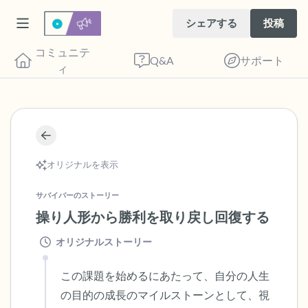
シェアする
投稿
コミュニテ
Q&A
サポート
ィ
🇺🇸
座り心地の良い場所を見つけてください。
オリジナルを表示
目を軽く閉じて、深呼吸を数回します。鼻
サバイバーのストーリー
から息を吸い（3つ数え）、口から息を吐
操り人形から勝利を取り戻し回復する
きます（3つ数え）。さあ、目を開けて周
オリジナルストーリー
りを見回してください。以下のことを声に
出して言ってみてください。
この課題を始めるにあたって、自分の人生
の目的の成長のマイルストーンとして、視
見えるもの5つ（部屋の中と窓の外を見る