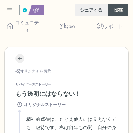
シェアする
投稿
コミュニテ
Q&A
サポート
ィ
🇺🇸
座り心地の良い場所を見つけてください。
目を軽く閉じて、深呼吸を数回します。鼻
オリジナルを表示
から息を吸い（3つ数え）、口から息を吐
サバイバーのストーリー
きます（3つ数え）。さあ、目を開けて周
もう透明にはならない！
りを見回してください。以下のことを声に
オリジナルストーリー
出して言ってみてください。
精神的虐待は、たとえ他人には見えなくて
見えるもの5つ（部屋の中と窓の外を見る
も、虐待です。私は何年もの間、自分の身
ことができます）