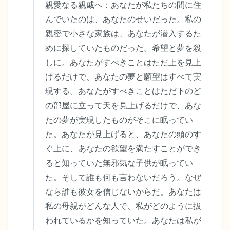
親愛なる親戚へ：あなたが私たちの間に住
ことができます）
んでいたのは、あなたのせいだった。私の
親密で小さな家族は、あなたが潜入するた
感じるもの4つ（目の前にあるもので触れ
めに探していたものだった。希望と夢を殺
るものは何ですか？）
しに。あなたがすべきことはただ上を見上
げるだけで、あなたの夢と願望はすべて実
聞こえるもの3つ
現する。あなたがすべきことはただ下のど
匂いを嗅ぐもの2つ
の部屋に立って天を見上げるだけで、あな
たの夢が実現したものがそこに眠ってい
自分の好きなところ1つ。
た。あなたが見上げると、あなたの頭のす
ぐ上に、あなたの欲望を満たすことができ
最後に深呼吸をしましょう。
ると知っていた無邪気な子供が眠ってい
た。そして誰も何も言わないだろう。なぜ
なら誰も彼女を信じないからだ。あなたは
私の母親がどんな人で、私がどのように扱
われているかを知っていた。あなたは私が