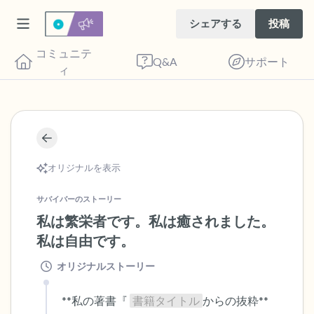
シェアする
投稿
コミュニテ
Q&A
サポート
ィ
🇺🇸
座り心地の良い場所を見つけてください。
オリジナルを表示
目を軽く閉じて、深呼吸を数回します。鼻
サバイバーのストーリー
から息を吸い（3つ数え）、口から息を吐
私は繁栄者です。私は癒されました。
きます（3つ数え）。さあ、目を開けて周
私は自由です。
りを見回してください。以下のことを声に
オリジナルストーリー
出して言ってみてください。
**私の著書『 
書籍タイトル
からの抜粋** 
見えるもの5つ（部屋の中と窓の外を見る