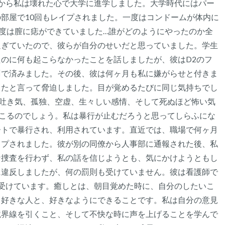
から私は壊れた心で大学に進学しました。大学時代にはパー
部屋で10回もレイプされました。一度はコンドームが体内に
度は膣に痣ができていました…誰がどのようにやったのか全
過ぎていたので、彼らが自分のせいだと思っていました。学生
のに何も起こらなかったことを話しましたが、彼はD2のフ
罰で済みました。その後、彼は何ヶ月も私に嫌がらせと付きま
したと言って脅迫しました。目が覚めるたびに同じ気持ちでし
、吐き気、孤独、空虚、生々しい感情、そして死ぬほど怖い気
起こるのでしょう。私は暴行が止むだろうと思ってしらふにな
ートで暴行され、利用されています。直近では、職場で何ヶ月
イプされました。彼が別の同僚から人事部に通報された後、私
な捜査を行わず、私の話を信じようとも、気にかけようともし
に違反しましたが、何の罰則も受けていません。彼は看護師で
受けています。癒しとは、朝目覚めた時に、自分のしたいこ
、好きな人と、好きなようにできることです。私は自分の意見
境界線を引くこと、そして不快な時に声を上げることを学んで