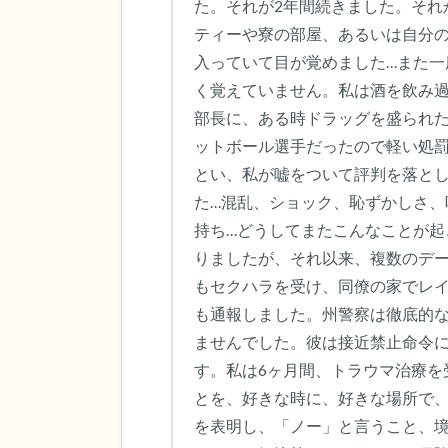
た。それが2年間続きました。それ
ティーや寮の部屋、あるいは自分の
入っていて目が覚めました…また一
く覚えていません。私は酒を飲み
部長に、ある時ドラッグを盛られた
ットボール選手だったので軽い処
とい、私が嘘をついて評判を落と
た…混乱、ショック、恥ずかしさ
持ち…どうしてまたこんなことが
りましたが、それ以来、複数のデ
もセクハラを受け、同僚の家でレ
も通報しました。州警察は徹底的
ませんでした。彼は接近禁止命令
す。私は6ヶ月間、トラウマ治療を
とを、好きな時に、好きな場所で
を表明し、「ノー」と言うこと、