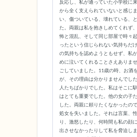
反応し、私が通っていた小学校に
から全く支えられていないと感じ
い、傷ついている、壊れている、
た。両親は私を抱きしめてくれず
怖と混乱、そして同じ部屋で時々
ったという信じられない気持ちだ
の気持ちを認めようともせず、私
めに泣いてくれることさえありま
ごしていました。11歳の時、お酒
が、その理由は分かりませんでした
人たちばかりでした。私はそこに
はとても重要でした。他の女の子
した。両親に頼りたくなかったので
処女を失いました。それは言葉、
り、激怒したり、何時間も私の顔
出させなかったりして私を脅迫し