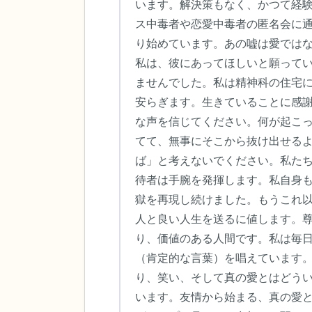
います。解決策もなく、かつて経
ス中毒者や恋愛中毒者の匿名会に
り始めています。あの嘘は愛では
私は、彼にあってほしいと願って
ませんでした。私は精神科の住宅
安らぎます。生きていることに感
な声を信じてください。何が起こ
てて、無事にそこから抜け出せる
ば」と考えないでください。私た
待者は手腕を発揮します。私自身も
獄を再現し続けました。もうこれ
人と良い人生を送るに値します。
り、価値のある人間です。私は毎
（肯定的な言葉）を唱えています
り、笑い、そして真の愛とはどう
います。友情から始まる、真の愛