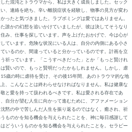
験した混沌とトラウマから、私は大きく成長しました。セック
通い、連絡を絶ち、辛い離脱症状を経験し、物事の見方が変わ
なかったと気づきました。ラブボミングは愛ではありません。
いた誰かの幻想を追いかけていましたが、彼は決してそうなり
に住み、仕事を探しています。声を上げたおかげで、今は心が
謝しています。危険な状況にいる人は、自分の内側にある小さ
っているのか、間違っていると分かっているのです。計画を立
よう祈っています。「こうすべきだった」とか「もっと賢けれ
ちは賢いので、もっと賢明だったかもしれません。しかし、虐
15歳の時に虐待を受け、その後15年間、あのトラウマ的な地
以上、こんなことは終わらせなければなりません。私は健康な
尊敬と愛を持って扱われるべきです。私は愛される存在であ
日、自分が望む人生に向かって進むために、アファメーション
。沈黙の中で苦しんだ人生を振り返るのではなく。癒され、祈
いうものかを知る機会を与えられたことを、神に毎日感謝して
とはどういうものかを知る機会を与えられたことを。セラピー