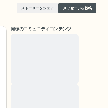
ストーリーをシェア
メッセージを投稿
同様のコミュニティコンテンツ
Lorem ipsum dolor sit amet, consectetuer
adipiscing elit. Aenean commodo ligula eget
dolor. Aenean massa. Cum sociis natoque
けてください。目を軽く閉じて、深呼吸を数
penatibus et magnis dis parturient montes,
（3つ数え）、口から息を吐きます（3つ数
nascetur ridiculus mus. Donec quam felis,
ultricies nec, pellentesque eu, pretium quis,
りを見回してください。以下のことを声に出
sem. Nulla consequat massa quis enim.
Donec pede justo, fringilla vel, aliquet nec,
vulputate
と窓の外を見ることができます）
Lorem ipsum dolor sit amet, consectetuer
adipiscing elit. Aenean commodo ligula eget
あるもので触れるものは何ですか？）
dolor. Aenean massa. Cum sociis natoque
penatibus et magnis dis parturient montes,