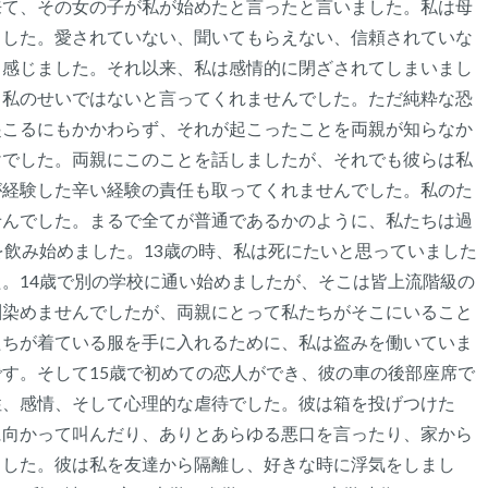
来て、その女の子が私が始めたと言ったと言いました。私は母
聞こえるもの3つ
ました。愛されていない、聞いてもらえない、信頼されていな
匂いを嗅ぐもの2つ
と感じました。それ以来、私は感情的に閉ざされてしまいまし
、私のせいではないと言ってくれませんでした。ただ純粋な恐
自分の好きなところ1つ。
起こるにもかかわらず、それが起こったことを両親が知らなか
けでした。両親にこのことを話しましたが、それでも彼らは私
最後に深呼吸をしましょう
が経験した辛い経験の責任も取ってくれませんでした。私のた
せんでした。まるで全てが普通であるかのように、私たちは過
を飲み始めました。13歳の時、私は死にたいと思っていました
。14歳で別の学校に通い始めましたが、そこは皆上流階級の
馴染めませんでしたが、両親にとって私たちがそこにいること
たちが着ている服を手に入れるために、私は盗みを働いていま
す。そして15歳で初めての恋人ができ、彼の車の後部座席で
性、感情、そして心理的な虐待でした。彼は箱を投げつけた
に向かって叫んだり、ありとあらゆる悪口を言ったり、家から
ました。彼は私を友達から隔離し、好きな時に浮気をしまし