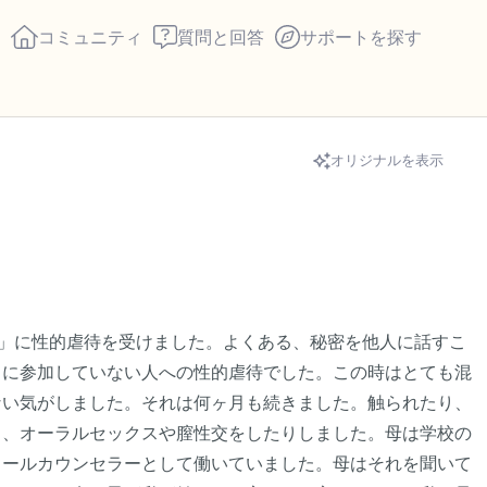
コミュニティ
質問と回答
サポートを探す
🇺🇸
オリジナルを表示
座り心地の良い場所を見つ
回します。鼻から息を吸い
え）。さあ、目を開けて周
して言ってみてください。
達」に性的虐待を受けました。よくある、秘密を他人に話すこ
」に参加していない人への性的虐待でした。この時はとても混
見えるもの5つ（部屋の中
ない気がしました。それは何ヶ月も続きました。触られたり、
り、オーラルセックスや膣性交をしたりしました。母は学校の
感じるもの4つ（目の前に
クールカウンセラーとして働いていました。母はそれを聞いて