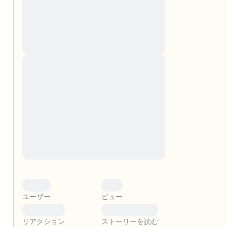
nascetur ridiculus mus. Donec quam felis,
ultricies nec, pellentesque eu, pretium quis,
sem. Nulla consequat massa quis enim.
Donec pede justo, fringilla vel, aliquet nec,
vulputate
Lorem ipsum dolor sit amet, consectetuer
adipiscing elit. Aenean commodo ligula eget
。
dolor. Aenean massa. Cum sociis natoque
penatibus et magnis dis parturient montes,
nascetur ridiculus mus. Donec quam felis,
ultricies nec, pellentesque eu, pretium quis,
sem. Nulla consequat massa quis enim.
Donec pede justo, fringilla vel, aliquet nec,
vulputate
0
0
ユーザー
ビュー
0
0
リアクション
ストーリーを読む