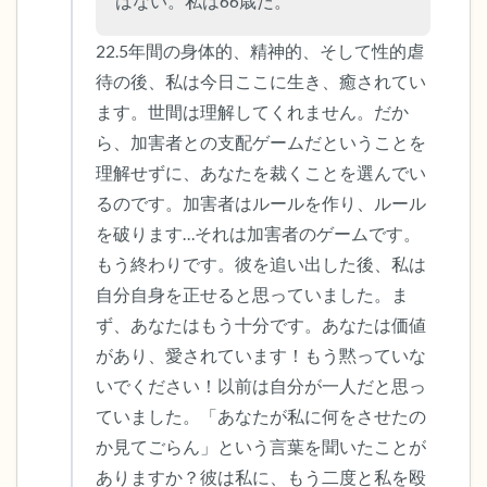
はない。私は66歳だ。
22.5年間の身体的、精神的、そして性的虐
待の後、私は今日ここに生き、癒されてい
ます。世間は理解してくれません。だか
ら、加害者との支配ゲームだということを
理解せずに、あなたを裁くことを選んでい
るのです。加害者はルールを作り、ルール
を破ります…それは加害者のゲームです。
もう終わりです。彼を追い出した後、私は
自分自身を正せると思っていました。ま
ず、あなたはもう十分です。あなたは価値
があり、愛されています！もう黙っていな
いでください！以前は自分が一人だと思っ
ていました。「あなたが私に何をさせたの
か見てごらん」という言葉を聞いたことが
ありますか？彼は私に、もう二度と私を殴