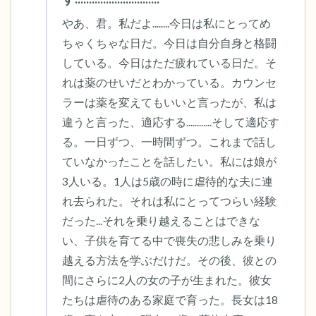
ことができます）
やあ、君。私だよ........今日は私にとってめ
ちゃくちゃな日だ。今日は自分自身と格闘
感じるもの4つ（目の前にあるもので触れ
している。今日はただ疲れている日だ。そ
るものは何ですか？）
れは薬のせいだとわかっている。カウンセ
ラーは薬を変えてもいいと言ったが、私は
聞こえるもの3つ
違うと言った、適応する............そして適応す
る。一日ずつ、一時間ずつ。これまで話し
匂いを嗅ぐもの2つ
ていなかったことを話したい。私には娘が
3人いる。1人は5歳の時に虐待的な夫に連
自分の好きなところ1つ。
れ去られた。それは私にとってつらい経験
最後に深呼吸をしましょう。
だった...それを乗り越えることはできな
い、子供を育てる中で喪失の悲しみを乗り
越える方法を学ぶだけだ。その後、彼との
間にさらに2人の女の子が生まれた。彼女
たちは虐待のある家庭で育った。長女は18