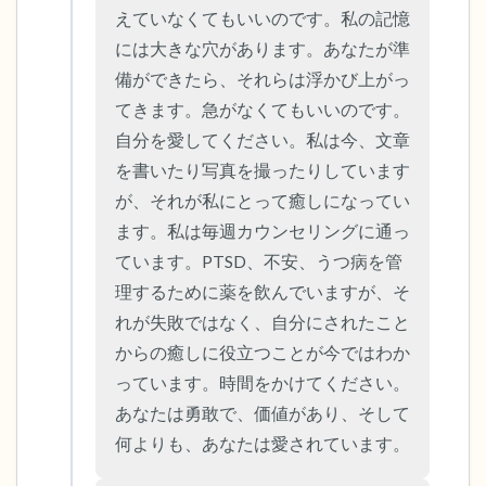
えていなくてもいいのです。私の記憶
には大きな穴があります。あなたが準
備ができたら、それらは浮かび上がっ
てきます。急がなくてもいいのです。
自分を愛してください。私は今、文章
を書いたり写真を撮ったりしています
が、それが私にとって癒しになってい
ます。私は毎週カウンセリングに通っ
ています。PTSD、不安、うつ病を管
理するために薬を飲んでいますが、そ
れが失敗ではなく、自分にされたこと
からの癒しに役立つことが今ではわか
っています。時間をかけてください。
あなたは勇敢で、価値があり、そして
何よりも、あなたは愛されています。