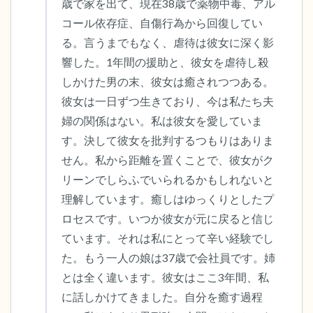
歳で家を出て、現在38歳で薬物中毒、アル
コール依存症、自傷行為から回復してい
る。言うまでもなく、虐待は彼女に深く影
響した。1年間の援助と、彼女を虐待し殺
しかけた男の末、彼女は癒されつつある。
彼女は一日ずつ生きており、今は私たち夫
婦の関係はない。私は彼女を愛していま
す。決して彼女を批判するつもりはありま
せん。私から距離を置くことで、彼女がク
リーンでしらふでいられるかもしれないと
理解しています。癒しはゆっくりとしたプ
ロセスです。いつか彼女が元に戻ると信じ
ています。それは私にとって辛い経験でし
た。もう一人の娘は37歳で会社員です。姉
とは全く違います。彼女はここ3年間、私
に話しかけてきました。自分を癒す過程