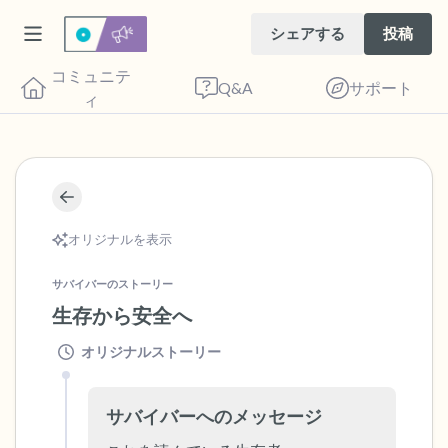
シェアする
投稿
コミュニテ
Q&A
サポート
ィ
🇺🇸
座り心地の良い場所を見つけてください。
オリジナルを表示
目を軽く閉じて、深呼吸を数回します。鼻
から息を吸い（3つ数え）、口から息を吐
サバイバーのストーリー
きます（3つ数え）。さあ、目を開けて周
生存から安全へ
りを見回してください。以下のことを声に
オリジナルストーリー
出して言ってみてください。
サバイバーへのメッセージ
見えるもの5つ（部屋の中と窓の外を見る