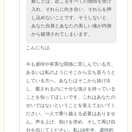
ことができます）
癒しとは、起こるすべての感情を受け
入れ、それらに向き合い、それらを押
感じるもの4つ（目の前にあるもので触れ
し込めないことです。そうしないと、
るものは何ですか？）
あなた自身とあなたの美しい魂が内側
から破壊されてしまいます。
聞こえるもの3つ
こんにちは、

匂いを嗅ぐもの2つ
今も虐待や有害な関係に苦しんでいる方、
自分の好きなところ1つ。
あるいは私のようにそこから立ち直ろうと
している方へ。あなたはそこから抜け出
最後に深呼吸をしましょう。
し、癒されるのに十分な強さを持っている
ことを知ってほしいです。これはあなたの
せいではないということを覚えておいてく
ださい。一人で乗り越える必要はありませ
ん。声を上げ、助けを求め、そして再び自
分を信じてください。私は8年半、虐待的