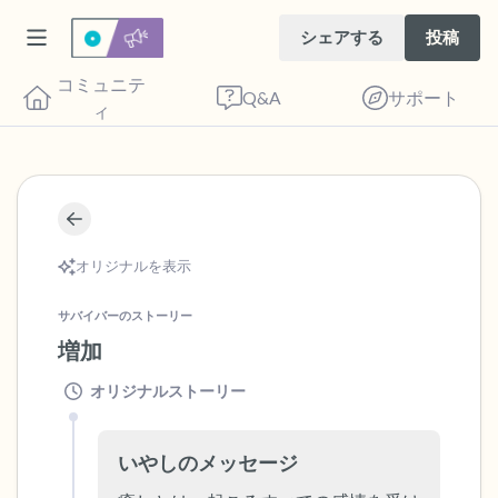
シェアする
投稿
コミュニテ
Q&A
サポート
ィ
🇳🇱
座り心地の良い場所を見つけてください。
オリジナルを表示
目を軽く閉じて、深呼吸を数回します。鼻
から息を吸い（3つ数え）、口から息を吐
サバイバーのストーリー
きます（3つ数え）。さあ、目を開けて周
増加
りを見回してください。以下のことを声に
オリジナルストーリー
出して言ってみてください。
見えるもの5つ（部屋の中と窓の外を見る
いやしのメッセージ