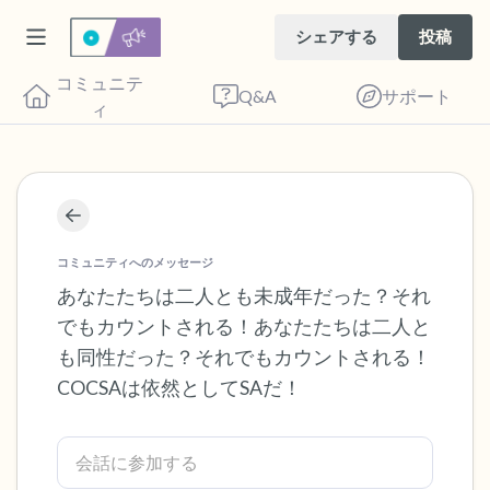
シェアする
投稿
コミュニテ
Q&A
サポート
ィ
座り心地の良い場所を見つけてください。
目を軽く閉じて、深呼吸を数回します。鼻
コミュニティへのメッセージ
から息を吸い（3つ数え）、口から息を吐
あなたたちは二人とも未成年だった？それ
でもカウントされる！あなたたちは二人と
きます（3つ数え）。さあ、目を開けて周
も同性だった？それでもカウントされる！
りを見回してください。以下のことを声に
COCSAは依然としてSAだ！
出して言ってみてください。
見えるもの5つ（部屋の中と窓の外を見る
ことができます）