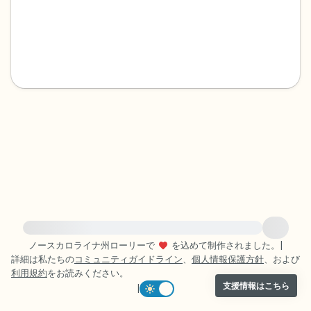
感じるもの4つ（目の前にあるもので触れ
るものは何ですか？）
聞こえるもの3つ
匂いを嗅ぐもの2つ
自分の好きなところ1つ。
最後に深呼吸をしましょう。
緊急の支援が必要な方は、{{resource}} をご訪問ください。
ノースカロライナ州ローリーで
を込めて制作されました。
|
詳細は私たちの
コミュニティガイドライン
、
個人情報保護方針
、および
利用規約
をお読みください。
支援情報はこちら
|