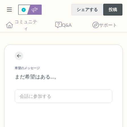
シェアする
投稿
コミュニテ
Q&A
サポート
ィ
座り心地の良い場所を見つけてください。
目を軽く閉じて、深呼吸を数回します。鼻
希望のメッセージ
から息を吸い（3つ数え）、口から息を吐
まだ希望はある…。
きます（3つ数え）。さあ、目を開けて周
りを見回してください。以下のことを声に
出して言ってみてください。
見えるもの5つ（部屋の中と窓の外を見る
ことができます）