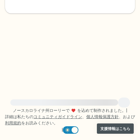
感じるもの4つ（目の前にあるもので触れ
るものは何ですか？）
聞こえるもの3つ
匂いを嗅ぐもの2つ
自分の好きなところ1つ。
最後に深呼吸をしましょう。
緊急の支援が必要な方は、{{resource}} をご訪問ください。
ノースカロライナ州ローリーで
を込めて制作されました。
|
詳細は私たちの
コミュニティガイドライン
、
個人情報保護方針
、および
利用規約
をお読みください。
支援情報はこちら
|