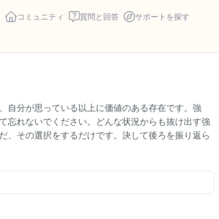
コミュニティ
質問と回答
サポートを探す
座り心地の良い場所を見つ
、自分が思っている以上に価値のある存在です。強
回します。鼻から息を吸い
て忘れないでください。どんな状況からも抜け出す強
え）。さあ、目を開けて周
だ、その選択をするだけです。決して後ろを振り返ら
して言ってみてください。
見えるもの5つ（部屋の中
感じるもの4つ（目の前に