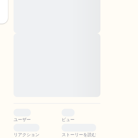
nascetur ridiculus mus. Donec quam felis,
ultricies nec, pellentesque eu, pretium quis,
sem. Nulla consequat massa quis enim.
Donec pede justo, fringilla vel, aliquet nec,
vulputate
Lorem ipsum dolor sit amet, consectetuer
adipiscing elit. Aenean commodo ligula eget
。
dolor. Aenean massa. Cum sociis natoque
penatibus et magnis dis parturient montes,
nascetur ridiculus mus. Donec quam felis,
ultricies nec, pellentesque eu, pretium quis,
sem. Nulla consequat massa quis enim.
Donec pede justo, fringilla vel, aliquet nec,
vulputate
0
0
ユーザー
ビュー
0
0
リアクション
ストーリーを読む