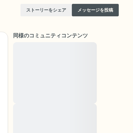
ストーリーをシェア
メッセージを投稿
同様のコミュニティコンテンツ
Lorem ipsum dolor sit amet, consectetuer
adipiscing elit. Aenean commodo ligula eget
dolor. Aenean massa. Cum sociis natoque
けてください。目を軽く閉じて、深呼吸を数
penatibus et magnis dis parturient montes,
（3つ数え）、口から息を吐きます（3つ数
nascetur ridiculus mus. Donec quam felis,
ultricies nec, pellentesque eu, pretium quis,
りを見回してください。以下のことを声に出
sem. Nulla consequat massa quis enim.
Donec pede justo, fringilla vel, aliquet nec,
vulputate
と窓の外を見ることができます）
Lorem ipsum dolor sit amet, consectetuer
adipiscing elit. Aenean commodo ligula eget
あるもので触れるものは何ですか？）
dolor. Aenean massa. Cum sociis natoque
penatibus et magnis dis parturient montes,