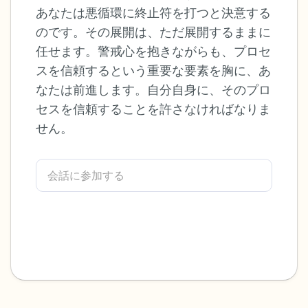
あなたは悪循環に終止符を打つと決意する
感じるもの4つ（目の前にあるもので触れ
のです。その展開は、ただ展開するままに
任せます。警戒心を抱きながらも、プロセ
るものは何ですか？）
スを信頼するという重要な要素を胸に、あ
聞こえるもの3つ
なたは前進します。自分自身に、そのプロ
セスを信頼することを許さなければなりま
匂いを嗅ぐもの2つ
せん。
自分の好きなところ1つ。
最後に深呼吸をしましょう。