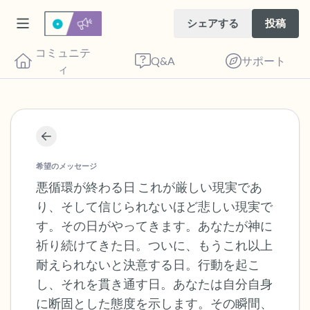
シェアする
投稿
コミュニテ
Q&A
サポート
ィ
座り心地の良い場所を見つけてください。
目を軽く閉じて、深呼吸を数回します。鼻
希望のメッセージ
から息を吸い（3つ数え）、口から息を吐
悪循環が終わる日 これが厳しい現実であ
り、そして信じられないほど悲しい現実で
きます（3つ数え）。さあ、目を開けて周
す。その日がやってきます。あなたが神に
りを見回してください。以下のことを声に
祈り続けてきた日。ついに、もうこれ以上
出して言ってみてください。
耐えられないと決意する日。行動を起こ
し、それを貫き通す日。あなたは自分自身
見えるもの5つ（部屋の中と窓の外を見る
に断固とした態度を示します。その瞬間、
ことができます）