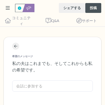
シェアする
投稿
コミュニテ
Q&A
サポート
ィ
座り心地の良い場所を見つけてください。
目を軽く閉じて、深呼吸を数回します。鼻
希望のメッセージ
から息を吸い（3つ数え）、口から息を吐
私の夫はこれまでも、そしてこれからも私
の希望です。
きます（3つ数え）。さあ、目を開けて周
りを見回してください。以下のことを声に
出して言ってみてください。
見えるもの5つ（部屋の中と窓の外を見る
ことができます）