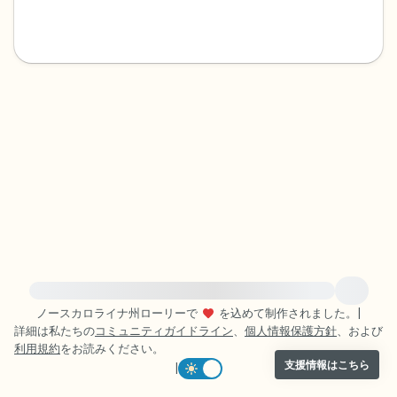
感じるもの4つ（目の前にあるもので触れ
るものは何ですか？）
聞こえるもの3つ
匂いを嗅ぐもの2つ
自分の好きなところ1つ。
最後に深呼吸をしましょう。
緊急の支援が必要な方は、{{resource}} をご訪問ください。
ノースカロライナ州ローリーで
を込めて制作されました。
|
詳細は私たちの
コミュニティガイドライン
、
個人情報保護方針
、および
利用規約
をお読みください。
支援情報はこちら
|