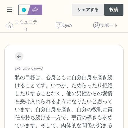
シェアする
投稿
コミュニテ
Q&A
サポート
ィ
座り心地の良い場所を見つけてください。
目を軽く閉じて、深呼吸を数回します。鼻
いやしのメッセージ
から息を吸い（3つ数え）、口から息を吐
私の目標は、心身ともに自分自身を磨き続
けることです。いつか、ためらったり拒絶
きます（3つ数え）。さあ、目を開けて周
したりすることなく、他の男性からの愛情
りを見回してください。以下のことを声に
を受け入れられるようになりたいと思って
出して言ってみてください。
います。自分自身を磨き、自分の役割に責
任を持ち続ける一方で、宇宙の導きも求め
見えるもの5つ（部屋の中と窓の外を見る
ています。そして、肉体的な関係が始まる
ことができます）