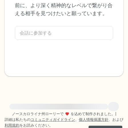
前に、より深く精神的なレベルで繋がり合
感じるもの4つ（目の前にあるもので触れ
える相手を見つけたいと願っています。
るものは何ですか？）
聞こえるもの3つ
匂いを嗅ぐもの2つ
自分の好きなところ1つ。
最後に深呼吸をしましょう。
緊急の支援が必要な方は、{{resource}} をご訪問ください。
ノースカロライナ州ローリーで
を込めて制作されました。
|
詳細は私たちの
コミュニティガイドライン
、
個人情報保護方針
、および
利用規約
をお読みください。