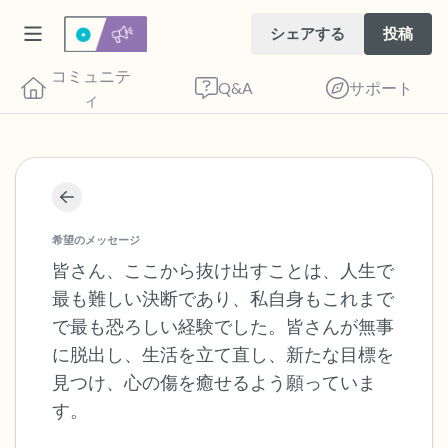
シェアする
投稿
コミュニテ
Q&A
サポート
ィ
座り心地の良い場所を見つけてください。
目を軽く閉じて、深呼吸を数回します。鼻
希望のメッセージ
から息を吸い（3つ数え）、口から息を吐
皆さん、ここから抜け出すことは、人生で
最も難しい決断であり、私自身もこれまで
きます（3つ数え）。さあ、目を開けて周
で最も恐ろしい経験でした。皆さんが無事
りを見回してください。以下のことを声に
に脱出し、生活を立て直し、新たな目標を
出して言ってみてください。
見つけ、心の傷を癒せるよう願っていま
す。
見えるもの5つ（部屋の中と窓の外を見る
ことができます）