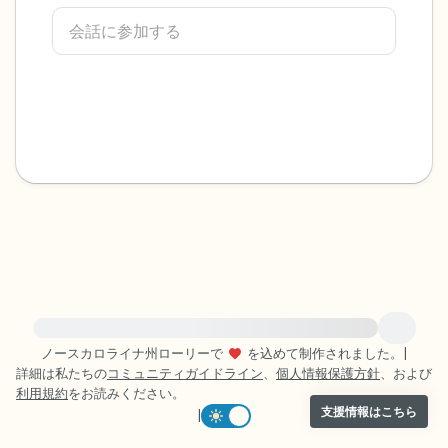
感じるもの4つ（目の前にあるもので触れ
るものは何ですか？）
聞こえるもの3つ
匂いを嗅ぐもの2つ
自分の好きなところ1つ。
最後に深呼吸をしましょう。
緊急の支援が必要な方は、{{resource}} をご訪問ください。
ノースカロライナ州ローリーで
を込めて制作されました。
|
詳細は私たちの
コミュニティガイドライン
、
個人情報保護方針
、および
利用規約
をお読みください。
支援情報はこちら
|