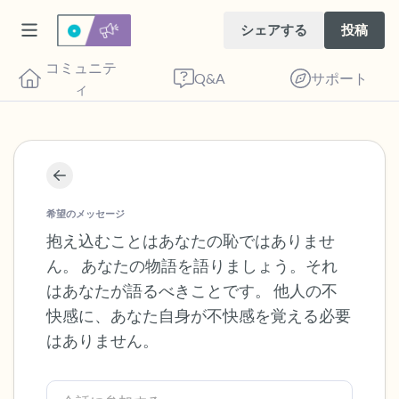
シェアする
投稿
コミュニテ
Q&A
サポート
ィ
座り心地の良い場所を見つけてください。
目を軽く閉じて、深呼吸を数回します。鼻
希望のメッセージ
から息を吸い（3つ数え）、口から息を吐
抱え込むことはあなたの恥ではありませ
ん。 あなたの物語を語りましょう。それ
きます（3つ数え）。さあ、目を開けて周
はあなたが語るべきことです。 他人の不
りを見回してください。以下のことを声に
快感に、あなた自身が不快感を覚える必要
出して言ってみてください。
はありません。
見えるもの5つ（部屋の中と窓の外を見る
ことができます）