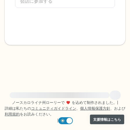
感じるもの4つ（目の前にあるもので触れ
るものは何ですか？）
聞こえるもの3つ
匂いを嗅ぐもの2つ
自分の好きなところ1つ。
最後に深呼吸をしましょう。
緊急の支援が必要な方は、{{resource}} をご訪問ください。
ノースカロライナ州ローリーで
を込めて制作されました。
|
詳細は私たちの
コミュニティガイドライン
、
個人情報保護方針
、および
利用規約
をお読みください。
支援情報はこちら
|