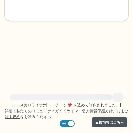
感じるもの4つ（目の前にあるもので触れ
るものは何ですか？）
聞こえるもの3つ
匂いを嗅ぐもの2つ
自分の好きなところ1つ。
最後に深呼吸をしましょう。
緊急の支援が必要な方は、{{resource}} をご訪問ください。
ノースカロライナ州ローリーで
を込めて制作されました。
|
詳細は私たちの
コミュニティガイドライン
、
個人情報保護方針
、および
利用規約
をお読みください。
支援情報はこちら
|