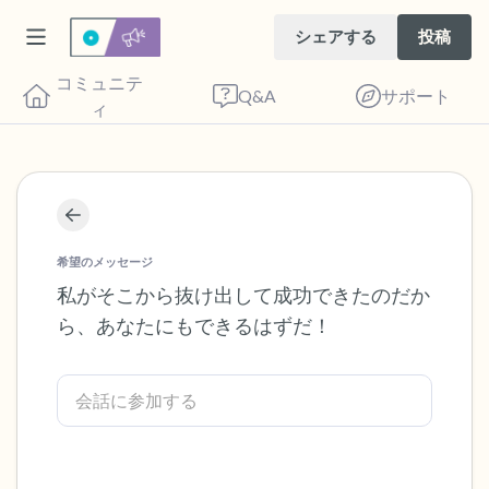
シェアする
投稿
コミュニテ
Q&A
サポート
ィ
座り心地の良い場所を見つけてください。
目を軽く閉じて、深呼吸を数回します。鼻
希望のメッセージ
から息を吸い（3つ数え）、口から息を吐
私がそこから抜け出して成功できたのだか
ら、あなたにもできるはずだ！
きます（3つ数え）。さあ、目を開けて周
りを見回してください。以下のことを声に
出して言ってみてください。
見えるもの5つ（部屋の中と窓の外を見る
ことができます）