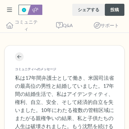
シェアする
投稿
コミュニテ
Q&A
サポート
ィ
座り心地の良い場所を見つけてください。
目を軽く閉じて、深呼吸を数回します。鼻
コミュニティへのメッセージ
から息を吸い（3つ数え）、口から息を吐
私は17年間弁護士として働き、米国司法省
の最高位の男性と結婚していました。17年
きます（3つ数え）。さあ、目を開けて周
間の結婚生活で、私はアイデンティティ、
りを見回してください。以下のことを声に
権利、自立、安全、そして経済的自立を失
出して言ってみてください。
いました。10年にわたる複数の管轄区域に
またがる親権争いの結果、私と子供たちの
見えるもの5つ（部屋の中と窓の外を見る
人生は破壊されました。もう沈黙を続ける
ことができます）