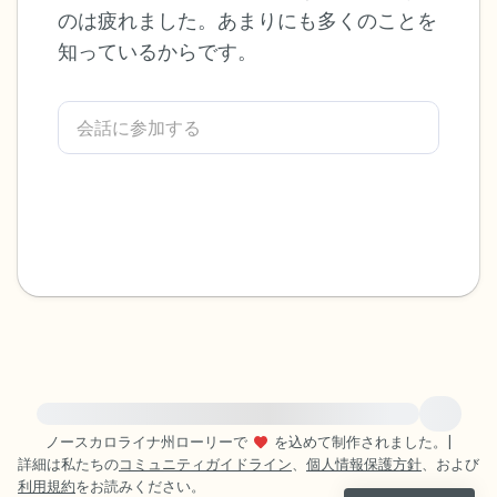
のは疲れました。あまりにも多くのことを
感じるもの4つ（目の前にあるもので触れ
知っているからです。
るものは何ですか？）
聞こえるもの3つ
匂いを嗅ぐもの2つ
自分の好きなところ1つ。
最後に深呼吸をしましょう。
緊急の支援が必要な方は、{{resource}} をご訪問ください。
ノースカロライナ州ローリーで
を込めて制作されました。
|
詳細は私たちの
コミュニティガイドライン
、
個人情報保護方針
、および
利用規約
をお読みください。