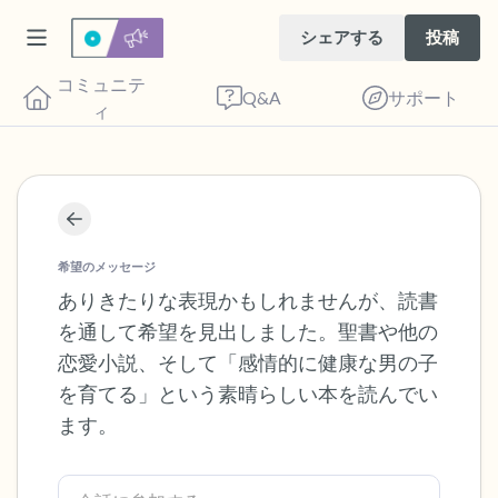
シェアする
投稿
コミュニテ
Q&A
サポート
ィ
座り心地の良い場所を見つけてください。
目を軽く閉じて、深呼吸を数回します。鼻
希望のメッセージ
から息を吸い（3つ数え）、口から息を吐
ありきたりな表現かもしれませんが、読書
を通して希望を見出しました。聖書や他の
きます（3つ数え）。さあ、目を開けて周
恋愛小説、そして「感情的に健康な男の子
りを見回してください。以下のことを声に
を育てる」という素晴らしい本を読んでい
出して言ってみてください。
ます。
見えるもの5つ（部屋の中と窓の外を見る
ことができます）