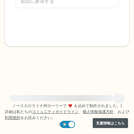
感じるもの4つ（目の前にあるもので触れ
るものは何ですか？）
聞こえるもの3つ
匂いを嗅ぐもの2つ
自分の好きなところ1つ。
最後に深呼吸をしましょう。
緊急の支援が必要な方は、{{resource}} をご訪問ください。
ノースカロライナ州ローリーで
を込めて制作されました。
|
詳細は私たちの
コミュニティガイドライン
、
個人情報保護方針
、および
利用規約
をお読みください。
支援情報はこちら
|