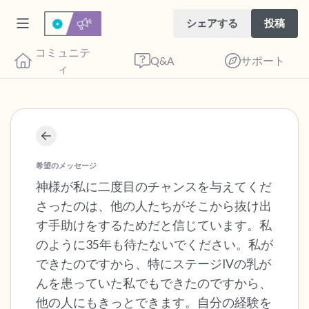
シェアする
投稿
コミュニテ
Q&A
サポート
ィ
座り心地の良い場所を見つけてください。
目を軽く閉じて、深呼吸を数回します。鼻
希望のメッセージ
から息を吸い（3つ数え）、口から息を吐
神様が私に二度目のチャンスを与えてくだ
さったのは、他の人たちがそこから抜け出
きます（3つ数え）。さあ、目を開けて周
す手助けをするためだと信じています。私
りを見回してください。以下のことを声に
のように35年も待たないでください。私が
出して言ってみてください。
できたのですから、特にステージIVの乳が
んを患っていた私でもできたのですから、
見えるもの5つ（部屋の中と窓の外を見る
他の人にもきっとできます。自分の経験を
ことができます）