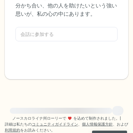
分かち合い、他の人を助けたいという強い
感じるもの4つ（目の前にあるもので触れ
思いが、私の心の中にあります。
るものは何ですか？）
聞こえるもの3つ
匂いを嗅ぐもの2つ
自分の好きなところ1つ。
最後に深呼吸をしましょう。
緊急の支援が必要な方は、{{resource}} をご訪問ください。
ノースカロライナ州ローリーで
を込めて制作されました。
|
詳細は私たちの
コミュニティガイドライン
、
個人情報保護方針
、および
利用規約
をお読みください。