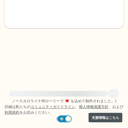
感じるもの4つ（目の前にあるもので触れ
るものは何ですか？）
聞こえるもの3つ
匂いを嗅ぐもの2つ
自分の好きなところ1つ。
最後に深呼吸をしましょう。
緊急の支援が必要な方は、{{resource}} をご訪問ください。
ノースカロライナ州ローリーで
を込めて制作されました。
|
詳細は私たちの
コミュニティガイドライン
、
個人情報保護方針
、および
利用規約
をお読みください。
支援情報はこちら
|