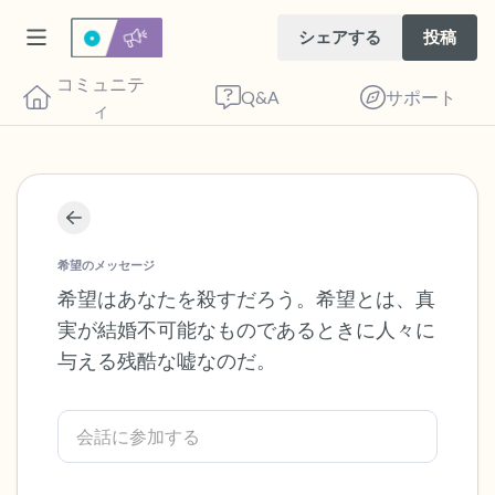
シェアする
投稿
コミュニテ
Q&A
サポート
ィ
座り心地の良い場所を見つけてください。
目を軽く閉じて、深呼吸を数回します。鼻
希望のメッセージ
から息を吸い（3つ数え）、口から息を吐
希望はあなたを殺すだろう。希望とは、真
実が結婚不可能なものであるときに人々に
きます（3つ数え）。さあ、目を開けて周
与える残酷な嘘なのだ。
りを見回してください。以下のことを声に
出して言ってみてください。
見えるもの5つ（部屋の中と窓の外を見る
ことができます）