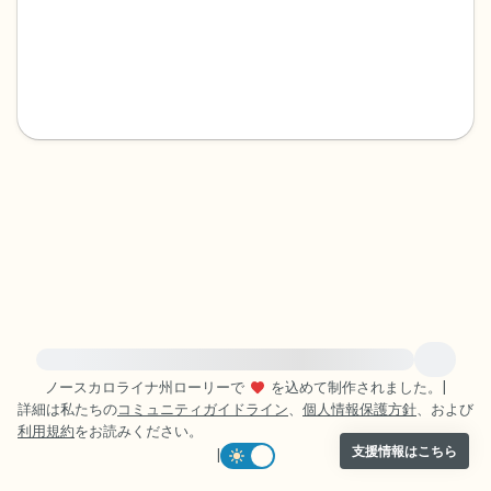
感じるもの4つ（目の前にあるもので触れ
るものは何ですか？）
聞こえるもの3つ
匂いを嗅ぐもの2つ
自分の好きなところ1つ。
最後に深呼吸をしましょう。
緊急の支援が必要な方は、{{resource}} をご訪問ください。
ノースカロライナ州ローリーで
を込めて制作されました。
|
詳細は私たちの
コミュニティガイドライン
、
個人情報保護方針
、および
利用規約
をお読みください。
支援情報はこちら
|