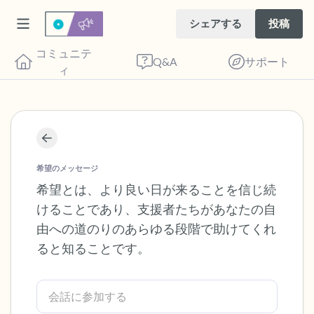
シェアする
投稿
コミュニテ
Q&A
サポート
ィ
座り心地の良い場所を見つけてください。
目を軽く閉じて、深呼吸を数回します。鼻
希望のメッセージ
から息を吸い（3つ数え）、口から息を吐
希望とは、より良い日が来ることを信じ続
けることであり、支援者たちがあなたの自
きます（3つ数え）。さあ、目を開けて周
由への道のりのあらゆる段階で助けてくれ
りを見回してください。以下のことを声に
ると知ることです。
出して言ってみてください。
見えるもの5つ（部屋の中と窓の外を見る
ことができます）