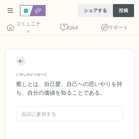
シェアする
投稿
コミュニテ
Q&A
サポート
ィ
座り心地の良い場所を見つけてください。
目を軽く閉じて、深呼吸を数回します。鼻
いやしのメッセージ
から息を吸い（3つ数え）、口から息を吐
癒しとは、自己愛、自己への思いやりを持
ち、自分の価値を知ることである。
きます（3つ数え）。さあ、目を開けて周
りを見回してください。以下のことを声に
出して言ってみてください。
見えるもの5つ（部屋の中と窓の外を見る
ことができます）