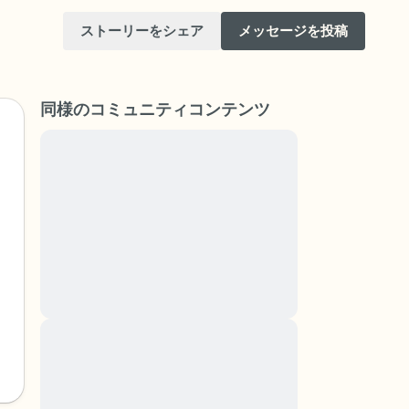
ストーリーをシェア
メッセージを投稿
同様のコミュニティコンテンツ
Lorem ipsum dolor sit amet, consectetuer
adipiscing elit. Aenean commodo ligula eget
dolor. Aenean massa. Cum sociis natoque
けてください。目を軽く閉じて、深呼吸を数
penatibus et magnis dis parturient montes,
（3つ数え）、口から息を吐きます（3つ数
nascetur ridiculus mus. Donec quam felis,
ultricies nec, pellentesque eu, pretium quis,
りを見回してください。以下のことを声に出
sem. Nulla consequat massa quis enim.
Donec pede justo, fringilla vel, aliquet nec,
vulputate
と窓の外を見ることができます）
Lorem ipsum dolor sit amet, consectetuer
adipiscing elit. Aenean commodo ligula eget
あるもので触れるものは何ですか？）
dolor. Aenean massa. Cum sociis natoque
penatibus et magnis dis parturient montes,