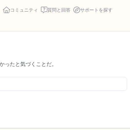
コミュニティ
質問と回答
サポートを探す
座り心地の良い場所を見つ
かったと気づくことだ。
回します。鼻から息を吸い
え）。さあ、目を開けて周
して言ってみてください。
見えるもの5つ（部屋の中
感じるもの4つ（目の前に