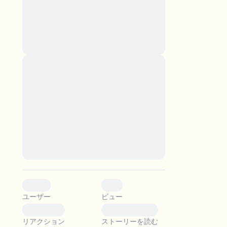
nascetur ridiculus mus. Donec quam felis,
ultricies nec, pellentesque eu, pretium quis,
sem. Nulla consequat massa quis enim.
Donec pede justo, fringilla vel, aliquet nec,
vulputate
Lorem ipsum dolor sit amet, consectetuer
adipiscing elit. Aenean commodo ligula eget
。
dolor. Aenean massa. Cum sociis natoque
penatibus et magnis dis parturient montes,
nascetur ridiculus mus. Donec quam felis,
ultricies nec, pellentesque eu, pretium quis,
sem. Nulla consequat massa quis enim.
Donec pede justo, fringilla vel, aliquet nec,
vulputate
0
0
ユーザー
ビュー
0
0
リアクション
ストーリーを読む