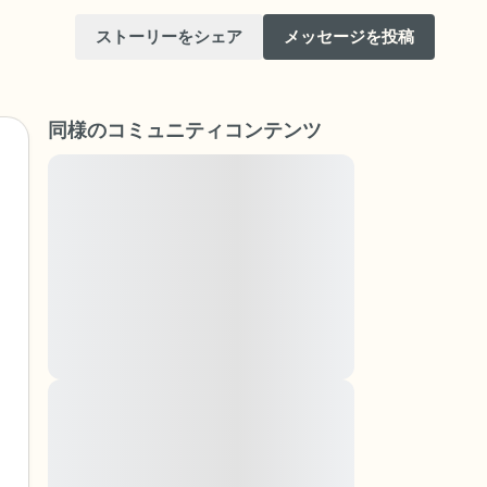
ストーリーをシェア
メッセージを投稿
同様のコミュニティコンテンツ
Lorem ipsum dolor sit amet, consectetuer
adipiscing elit. Aenean commodo ligula eget
dolor. Aenean massa. Cum sociis natoque
けてください。目を軽く閉じて、深呼吸を数
penatibus et magnis dis parturient montes,
（3つ数え）、口から息を吐きます（3つ数
nascetur ridiculus mus. Donec quam felis,
ultricies nec, pellentesque eu, pretium quis,
りを見回してください。以下のことを声に出
sem. Nulla consequat massa quis enim.
Donec pede justo, fringilla vel, aliquet nec,
vulputate
と窓の外を見ることができます）
Lorem ipsum dolor sit amet, consectetuer
adipiscing elit. Aenean commodo ligula eget
あるもので触れるものは何ですか？）
dolor. Aenean massa. Cum sociis natoque
penatibus et magnis dis parturient montes,