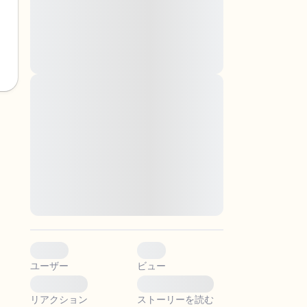
nascetur ridiculus mus. Donec quam felis,
ultricies nec, pellentesque eu, pretium quis,
sem. Nulla consequat massa quis enim.
Donec pede justo, fringilla vel, aliquet nec,
vulputate
Lorem ipsum dolor sit amet, consectetuer
adipiscing elit. Aenean commodo ligula eget
。
dolor. Aenean massa. Cum sociis natoque
penatibus et magnis dis parturient montes,
nascetur ridiculus mus. Donec quam felis,
ultricies nec, pellentesque eu, pretium quis,
sem. Nulla consequat massa quis enim.
Donec pede justo, fringilla vel, aliquet nec,
vulputate
0
0
ユーザー
ビュー
0
0
リアクション
ストーリーを読む