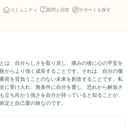
コミュニティ
質問と回答
サポートを探す
座り心地の良い場所を見つ
とは、自分らしさを取り戻し、痛みの後に心の平安を
回します。鼻から息を吸い
験からより強く成長することです。それは、自分の傷
え）。さあ、目を開けて周
重荷を背負うことのない未来を創造することです。私
して言ってみてください。
全に受け入れ、無条件に自分を愛し、恐れから解放さ
も立ち向かう強さを自分が持っていると知ることが、
見えるもの5つ（部屋の中
肯定と自己愛の旅なのです。
感じるもの4つ（目の前に