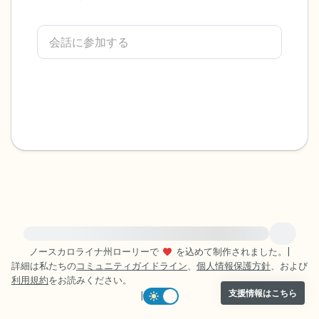
感じるもの4つ（目の前にあるもので触れ
るものは何ですか？）
聞こえるもの3つ
匂いを嗅ぐもの2つ
自分の好きなところ1つ。
最後に深呼吸をしましょう。
緊急の支援が必要な方は、{{resource}} をご訪問ください。
ノースカロライナ州ローリーで
を込めて制作されました。
|
詳細は私たちの
コミュニティガイドライン
、
個人情報保護方針
、および
利用規約
をお読みください。
支援情報はこちら
|