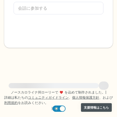
感じるもの4つ（目の前にあるもので触れ
るものは何ですか？）
聞こえるもの3つ
匂いを嗅ぐもの2つ
自分の好きなところ1つ。
最後に深呼吸をしましょう。
緊急の支援が必要な方は、{{resource}} をご訪問ください。
ノースカロライナ州ローリーで
を込めて制作されました。
|
詳細は私たちの
コミュニティガイドライン
、
個人情報保護方針
、および
利用規約
をお読みください。
支援情報はこちら
|