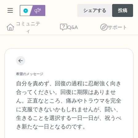
シェアする
投稿
コミュニテ
Q&A
サポート
ィ
座り心地の良い場所を見つけてください。
目を軽く閉じて、深呼吸を数回します。鼻
希望のメッセージ
から息を吸い（3つ数え）、口から息を吐
自分を責めず、回復の過程に忍耐強く向き
合ってください。回復に期限はありませ
きます（3つ数え）。さあ、目を開けて周
ん。正直なところ、痛みやトラウマを完全
りを見回してください。以下のことを声に
に克服できないかもしれませんが、闘い、
出して言ってみてください。
生きることを選択する一日一日が、祝うべ
き新たな一日となるのです。
見えるもの5つ（部屋の中と窓の外を見る
ことができます）