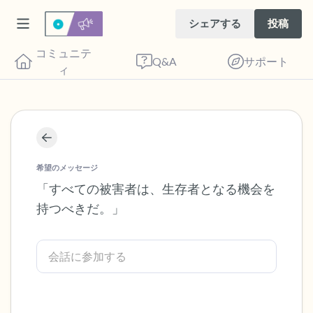
シェアする
投稿
コミュニテ
Q&A
サポート
ィ
座り心地の良い場所を見つけてください。
目を軽く閉じて、深呼吸を数回します。鼻
希望のメッセージ
から息を吸い（3つ数え）、口から息を吐
「すべての被害者は、生存者となる機会を
持つべきだ。」
きます（3つ数え）。さあ、目を開けて周
りを見回してください。以下のことを声に
出して言ってみてください。
見えるもの5つ（部屋の中と窓の外を見る
ことができます）