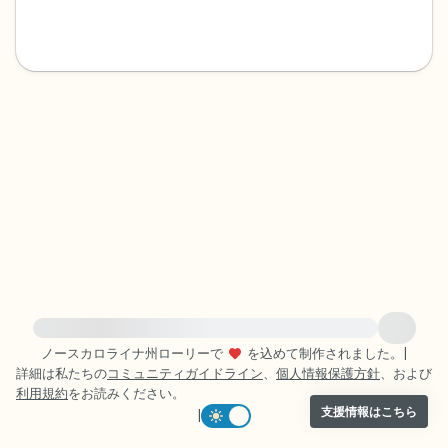
感じるもの4つ（目の前にあるもので触れ
るものは何ですか？）
聞こえるもの3つ
匂いを嗅ぐもの2つ
自分の好きなところ1つ。
最後に深呼吸をしましょう。
緊急の支援が必要な方は、{{resource}} をご訪問ください。
ノースカロライナ州ローリーで
を込めて制作されました。
|
詳細は私たちの
コミュニティガイドライン
、
個人情報保護方針
、および
利用規約
をお読みください。
支援情報はこちら
|