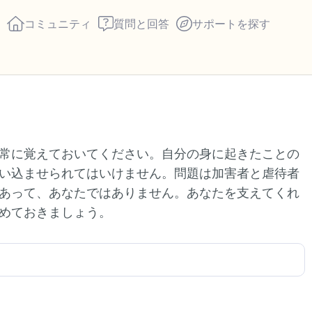
コミュニティ
質問と回答
サポートを探す
座り心地の良い場所を見つ
常に覚えておいてください。自分の身に起きたことの
回します。鼻から息を吸い
い込ませられてはいけません。問題は加害者と虐待者
え）。さあ、目を開けて周
あって、あなたではありません。あなたを支えてくれ
して言ってみてください。
めておきましょう。
見えるもの5つ（部屋の中
感じるもの4つ（目の前に