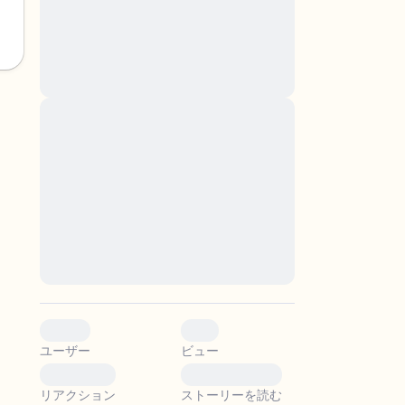
nascetur ridiculus mus. Donec quam felis,
ultricies nec, pellentesque eu, pretium quis,
sem. Nulla consequat massa quis enim.
Donec pede justo, fringilla vel, aliquet nec,
vulputate
Lorem ipsum dolor sit amet, consectetuer
adipiscing elit. Aenean commodo ligula eget
。
dolor. Aenean massa. Cum sociis natoque
penatibus et magnis dis parturient montes,
nascetur ridiculus mus. Donec quam felis,
ultricies nec, pellentesque eu, pretium quis,
sem. Nulla consequat massa quis enim.
Donec pede justo, fringilla vel, aliquet nec,
vulputate
0
0
ユーザー
ビュー
0
0
リアクション
ストーリーを読む