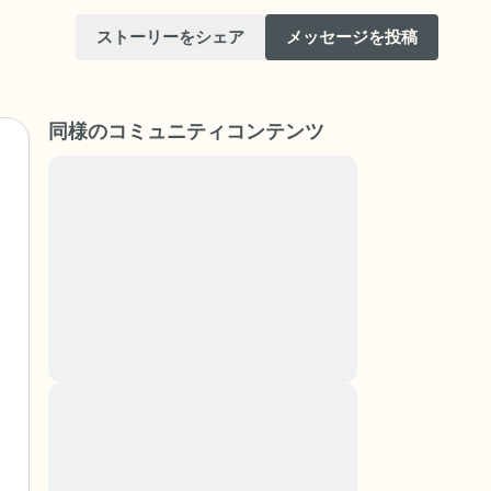
ストーリーをシェア
メッセージを投稿
同様のコミュニティコンテンツ
Lorem ipsum dolor sit amet, consectetuer
adipiscing elit. Aenean commodo ligula eget
dolor. Aenean massa. Cum sociis natoque
けてください。目を軽く閉じて、深呼吸を数
penatibus et magnis dis parturient montes,
（3つ数え）、口から息を吐きます（3つ数
nascetur ridiculus mus. Donec quam felis,
ultricies nec, pellentesque eu, pretium quis,
りを見回してください。以下のことを声に出
sem. Nulla consequat massa quis enim.
Donec pede justo, fringilla vel, aliquet nec,
vulputate
と窓の外を見ることができます）
Lorem ipsum dolor sit amet, consectetuer
adipiscing elit. Aenean commodo ligula eget
あるもので触れるものは何ですか？）
dolor. Aenean massa. Cum sociis natoque
penatibus et magnis dis parturient montes,