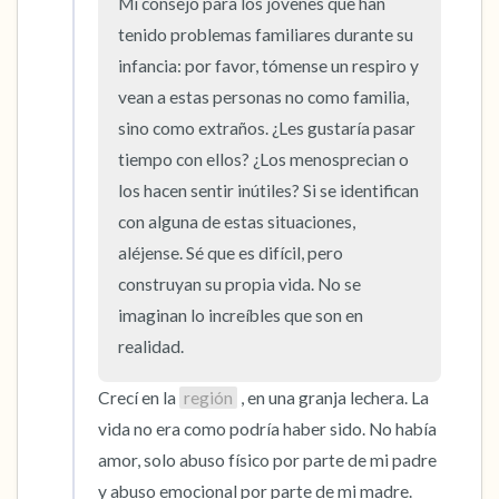
Mi consejo para los jóvenes que han 
5 – cosas que puedes ver (puedes mirar
tenido problemas familiares durante su 
dentro de la habitación y por la ventana)
infancia: por favor, tómense un respiro y 
4 – cosas que puedes sentir (¿qué hay frente
vean a estas personas no como familia, 
sino como extraños. ¿Les gustaría pasar 
a ti que puedas tocar?)
tiempo con ellos? ¿Los menosprecian o 
3 – cosas que puedes oír
los hacen sentir inútiles? Si se identifican 
con alguna de estas situaciones, 
2 – cosas que puedes oler
aléjense. Sé que es difícil, pero 
construyan su propia vida. No se 
1 – cosa que te gusta de ti mismo.
imaginan lo increíbles que son en 
realidad.
Respira hondo para terminar.
Crecí en la 
región
 , en una granja lechera. La 
vida no era como podría haber sido. No había 
amor, solo abuso físico por parte de mi padre 
y abuso emocional por parte de mi madre. 