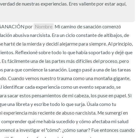
verdad de nuestras experiencias. Eres valiente por estar aquí, 
ANACIÓN por 
Nombre
 Mi camino de sanación comenzó 
ción abusiva narcisista. Era un ciclo constante de altibajos, de 
e harté de la mierda y decidí alejarme para siempre. Al principio, 
entos. Reflexioné sobre todo lo que había soportado y dejé que 
s fácilmente una de las partes más difíciles del proceso, pero 
os para que comience la sanación. Luego pasé a una de las tareas 
ado. Cuando vemos nuestro trauma como una montaña gigante, 
l identificar cada experiencia como un evento separado, se 
ra sacar estos pensamientos de mi cabeza, los puse en papel. Si 
e una libreta y escribe todo lo que surja. Úsala como tu 
 experiencia más reciente de abuso narcisista. Me sumergí en 
r comprender qué me había sucedido y cómo afectaba mi salud 
 comencé a investigar el "cómo": ¿cómo sanar? Fue entonces cuando 