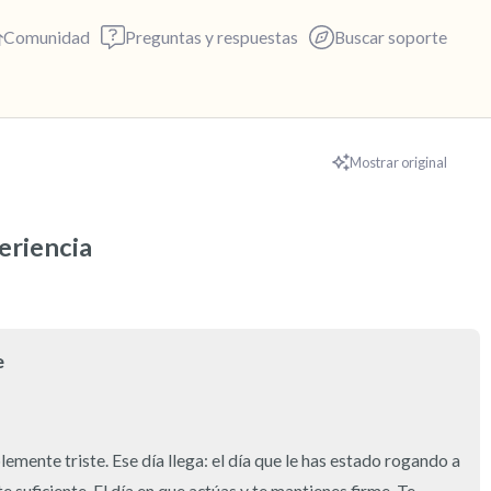
Comunidad
Preguntas y respuestas
Buscar soporte
🇨🇦
Mostrar original
Encuentra un lugar cómodo p
eriencia
respira profundamente un par 
exhala por la boca (cuenta has
alrededor. Nombra lo siguient
e
5 – cosas que puedes ver (pue
ventana)
blemente triste. Ese día llega: el día que le has estado rogando a 
4 – cosas que puedes sentir (