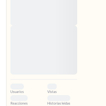
nascetur ridiculus mus. Donec quam felis,
ultricies nec, pellentesque eu, pretium quis,
sem. Nulla consequat massa quis enim.
Donec pede justo, fringilla vel, aliquet nec,
vulputate
Lorem ipsum dolor sit amet, consectetuer
ismo.
adipiscing elit. Aenean commodo ligula eget
dolor. Aenean massa. Cum sociis natoque
penatibus et magnis dis parturient montes,
.
nascetur ridiculus mus. Donec quam felis,
ultricies nec, pellentesque eu, pretium quis,
sem. Nulla consequat massa quis enim.
Donec pede justo, fringilla vel, aliquet nec,
vulputate
0
0
Usuarios
Vistas
0
0
Reacciones
Historias leídas