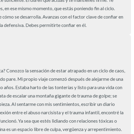
e suficiente. El día en que actúas y te mantienes firme. Te 
, en ese mismo momento, que estás poniendo fin al ciclo. 
3 – cosas que puedes oír
cómo se desarrolla. Avanzas con el factor clave de confiar en 
a defensiva. Debes permitirte confiar en él.
2 – cosas que puedes oler
1 – cosa que te gusta de ti m
Respira hondo para terminar
ta? Conozco la sensación de estar atrapado en un ciclo de caos, 
do pare. Mi propio viaje comenzó después de alejarme de una 
co años. Estaba harto de las tonterías y listo para una vida con 
ata de escalar una montaña gigante de trauma de golpe; se 
eza. Al sentarme con mis sentimientos, escribir un diario 
xión entre el abuso narcisista y el trauma infantil, encontré la 
uncionó. Ya sea que estés lidiando con relaciones tóxicas o 
na es un espacio libre de culpa, vergüenza y arrepentimiento. 