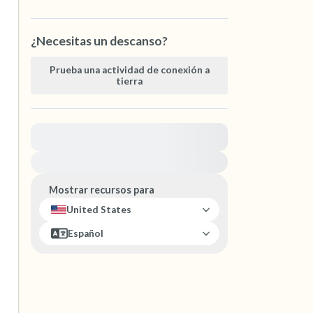
¿Necesitas un descanso?
Prueba una actividad de conexión a
tierra
Para obtener ayuda inmediata, visite
{{resource}}
Mostrar recursos para
United States
Español