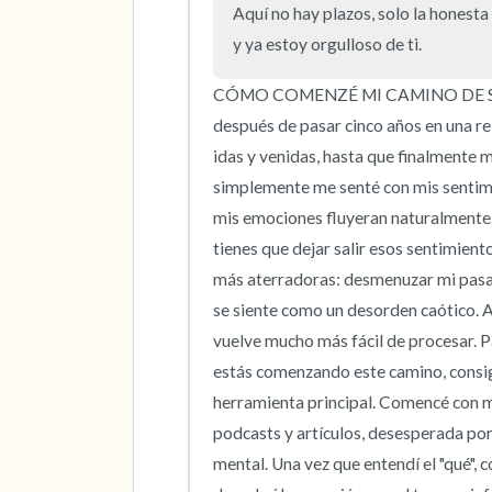
Aquí no hay plazos, solo la honesta 
y ya estoy orgulloso de ti.
CÓMO COMENZÉ MI CAMINO DE S
después de pasar cinco años en una rela
idas y venidas, hasta que finalmente m
simplemente me senté con mis sentimi
mis emociones fluyeran naturalmente. E
tienes que dejar salir esos sentimient
más aterradoras: desmenuzar mi pas
se siente como un desorden caótico. A
vuelve mucho más fácil de procesar. Pa
estás comenzando este camino, consigu
herramienta principal. Comencé con mi
podcasts y artículos, desesperada po
mental. Una vez que entendí el "qué",